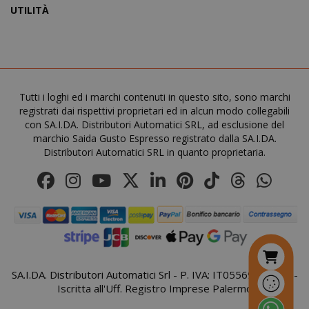
UTILITÀ
mage-cache-sessid
Adobe Inc
www.sai
Tutti i loghi ed i marchi contenuti in questo sito, sono marchi
registrati dai rispettivi proprietari ed in alcun modo collegabili
con SA.I.DA. Distributori Automatici SRL, ad esclusione del
marchio Saida Gusto Espresso registrato dalla SA.I.DA.
Distributori Automatici SRL in quanto proprietaria.
SA.I.DA. Distributori Automatici Srl - P. IVA: IT05569410821 -
mage-cache-storage
Adobe Inc
www.sai
Iscritta all'Uff. Registro Imprese Palermo