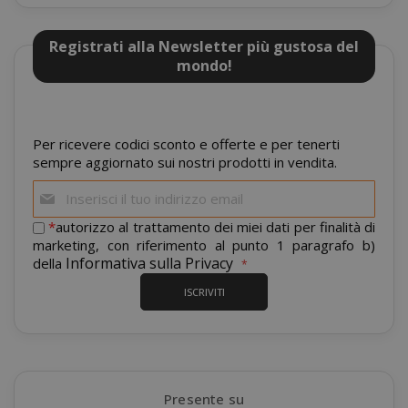
I cookie strettamente necessari
consentono le funzionalità principali del
sito web come l'accesso dell'utente e la
Registrati alla Newsletter più gustosa del
gestione dell'account. Il sito web non può
mondo!
essere utilizzato correttamente senza i
cookie strettamente necessari.
NOME
PROVIDE
Per ricevere codici sconto e offerte e per tenerti
SID
sempre aggiornato sui nostri prodotti in vendita.
Google LL
.google.
Iscriviti
alla
nostra
*
autorizzo al trattamento dei miei dati per finalità di
newsletter:
marketing, con riferimento al punto 1 paragrafo b)
Informativa sulla Privacy
della
ISCRIVITI
CookieScriptConsent
CookieScr
Google
www.sai
Presente su
Privacy Policy