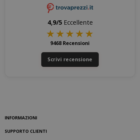
4,9/5
Eccellente
★
★
★
★
★
9468 Recensioni
Scrivi recensione
SADEVSESSID
.www.sai
_GRECAPTCHA
Google LL
www.goo
INFORMAZIONI
SUPPORTO CLIENTI