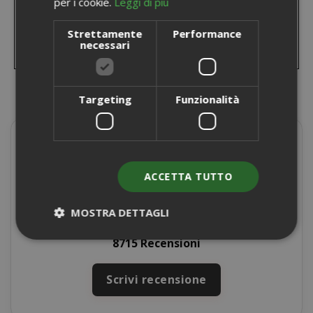
per i cookie.
Leggi di più
Strettamente
Performance
necessari
Targeting
Funzionalità
Presente su
ACCETTA TUTTO
4,9/5
Eccellente
MOSTRA DETTAGLI
★
★
★
★
★
8715 Recensioni
Strettamente necessari
Performance
Scrivi recensione
Targeting
Funzionalità