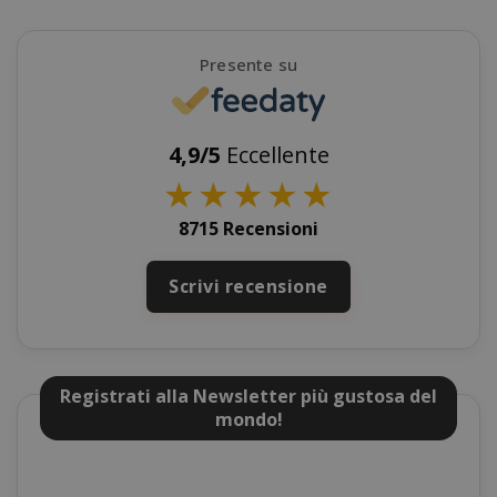
_GRECAPTCHA
Google LL
www.goo
Presente su
4,9/5
Eccellente
★
★
★
★
★
8715 Recensioni
mage-cache-sessid
Adobe Inc
Scrivi recensione
www.sai
Registrati alla Newsletter più gustosa del
mondo!