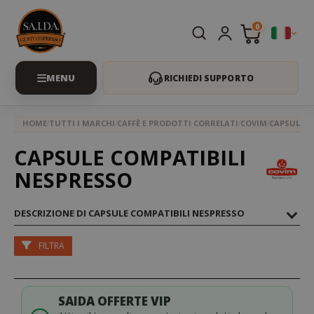
0
RICHIEDI SUPPORTO
HOME
TUTTI I MARCHI
CAFFÈ E PRODOTTI CORRELATI
COVIM
CAPSULE C
CAPSULE COMPATIBILI
NESPRESSO
DESCRIZIONE DI CAPSULE COMPATIBILI NESPRESSO
FILTRA
SAIDA OFFERTE VIP