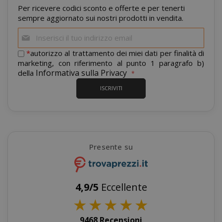
Per ricevere codici sconto e offerte e per tenerti
sempre aggiornato sui nostri prodotti in vendita.
Iscriviti
alla
mage-cache-storage
nostra
*
autorizzo al trattamento dei miei dati per finalità di
Adobe Inc
www.sai
newsletter:
marketing, con riferimento al punto 1 paragrafo b)
Informativa sulla Privacy
della
ISCRIVITI
Presente su
CrossDomainCookieScriptConsent_105
.crossdo
script.co
recently_compared_product
Adobe Inc
4,9/5
Eccellente
www.sai
★
★
★
★
★
9468 Recensioni