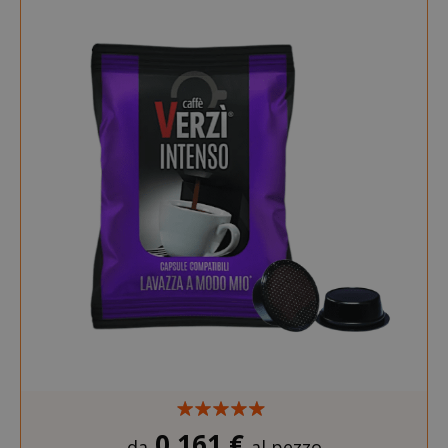
0,161 €
da
al pezzo