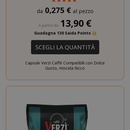
0,275 €
da
al pezzo
13,90 €
A partire da
X-Magento-Vary
Adobe Inc
Guadagna 130 Saida Points
www.sai
SCEGLI LA QUANTITÀ
Capsule Verzì Caffè Compatibili con Dolce
Gusto, miscela Ricco