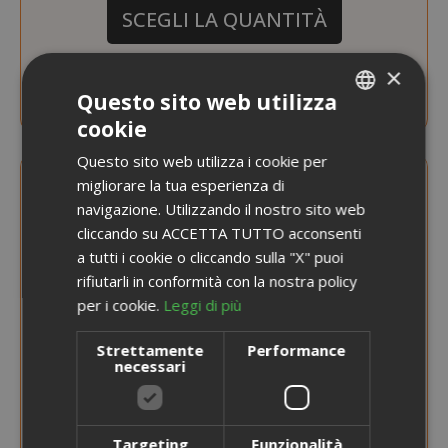
SCEGLI LA QUANTITÀ
×
Capsule Verzì Caffè Compatibili con
Nespresso, miscela Intenso
Questo sito web utilizza
cookie
ITALIAN
Questo sito web utilizza i cookie per
ENGLISH
migliorare la tua esperienza di
navigazione. Utilizzando il nostro sito web
cliccando su ACCETTA TUTTO acconsenti
a tutti i cookie o cliccando sulla "X" puoi
rifiutarli in conformità con la nostra policy
per i cookie.
Leggi di più
Strettamente
Performance
necessari
Targeting
Funzionalità