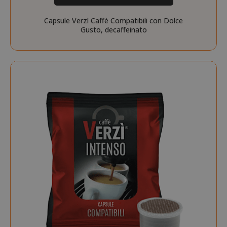
Capsule Verzì Caffè Compatibili con Dolce
Gusto, decaffeinato
mage-messages
Adobe Inc
www.sai