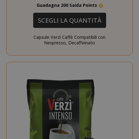
Guadagna 200 Saida Points
SCEGLI LA QUANTITÀ
Capsule Verzì Caffè Compatibili con
SADEVSESSID
.www.sai
Nespresso, Decaffeinato
_GRECAPTCHA
Google LL
www.goo
mage-cache-sessid
Adobe Inc
www.sai