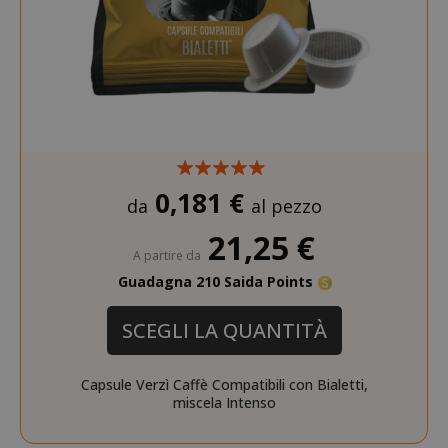
__stripe_mid
Stripe Inc.
.www.saidagustoespres
test_cookie
15 minuti
Google LLC
.doubleclick.net
0,181 €
da
al pezzo
21,25 €
A partire da
Guadagna 210 Saida Points
SCEGLI LA QUANTITÀ
_fbp
2 mesi 4
Meta Platform Inc.
FPLC
.saidagustoespresso.co
.saidagustoespresso.com
settimane
Capsule Verzì Caffè Compatibili con Bialetti,
miscela Intenso
referrer_url