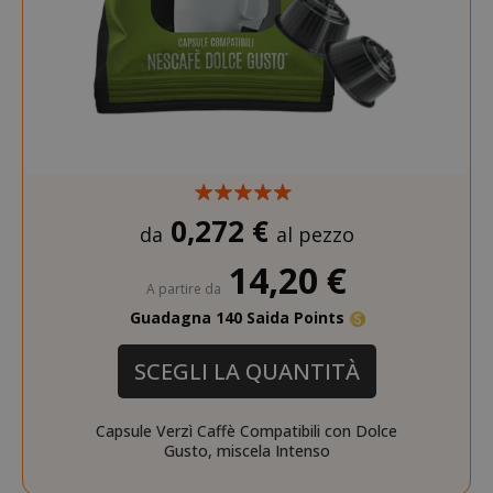
0,272 €
da
al pezzo
14,20 €
mage-cache-storage
Adobe Inc
A partire da
www.sai
Guadagna 140 Saida Points
SCEGLI LA QUANTITÀ
Capsule Verzì Caffè Compatibili con Dolce
Gusto, miscela Intenso