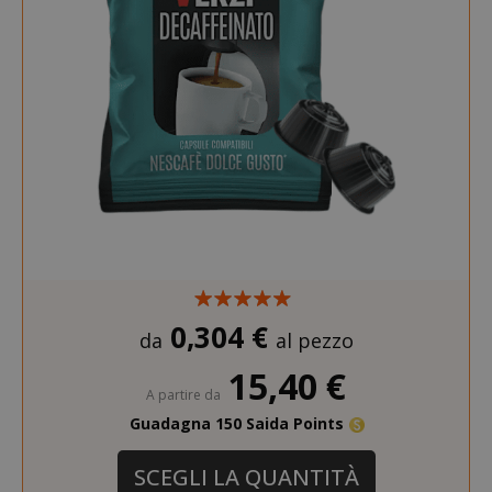
product_data_storage
Adobe Inc
www.sai
FPGSID
.saidagu
0,304 €
da
al pezzo
saida-popup
.www.sai
15,40 €
A partire da
Guadagna 150 Saida Points
mage-cache-storage-section-
Adobe Inc
invalidation
www.sai
SCEGLI LA QUANTITÀ