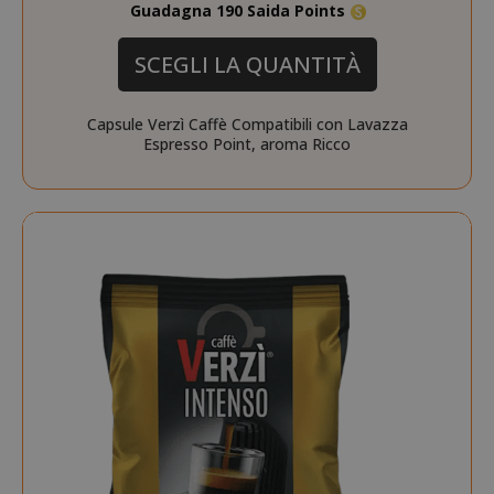
Guadagna 190 Saida Points
SCEGLI LA QUANTITÀ
Capsule Verzì Caffè Compatibili con Lavazza
Espresso Point, aroma Ricco
NOME
PROVIDER / DOMINIO
wp_ga4_customerGroup
.www.boutiquedescorset
NOME
PROVIDER / DOMINIO
.www.saidagustoespres
_ga
Google LLC
NOME
PROVIDER / DOMINIO
SCADENZ
.saidagustoespresso.com
IDE
1 anno
Google LLC
.doubleclick.net