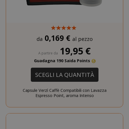
section_data_ids
Adobe Inc
www.sai
0,169 €
da
al pezzo
19,95 €
A partire da
Guadagna 190 Saida Points
SCEGLI LA QUANTITÀ
form_key
Adobe Inc
www.sai
Capsule Verzì Caffè Compatibili con Lavazza
Espresso Point, aroma Intenso