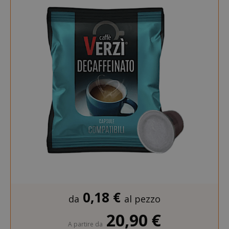
SID
Google LL
.google.
CookieScriptConsent
CookieScr
Google
www.sai
Privacy Policy
0,18 €
da
al pezzo
20,90 €
A partire da