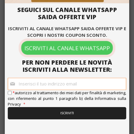
Guadagna 150 Saida Points
SEGUICI SUL CANALE WHATSAPP
SAIDA OFFERTE VIP
Targeting
Funzionalità
SCEGLI LA QUANTITÀ
ISCRIVITI AL CANALE WHATSAPP SAIDA OFFERTE VIP E
Aggiungi alla Lista di Confronto
SCOPRI I NOSTRI COUPON SCONTO.
ISCRIVITI AL CANALE WHATSAPP
ACCETTA TUTTO
PER NON PERDERE LE NOVITÀ
MOSTRA DETTAGLI
ALTRI CLIENTI COME TE COMPRANO ANCHE
ISCRIVITI ALLA NEWSLETTER:
Iscriviti
alla
Strettamente necessari
Performance
nostra
*
autorizzo al trattamento dei miei dati per finalità di marketing,
newsletter:
Targeting
Funzionalità
con riferimento al punto 1 paragrafo b) della
Informativa sulla
Privacy
I cookie strettamente necessari
ISCRIVITI
consentono le funzionalità principali del
sito web come l'accesso dell'utente e la
gestione dell'account. Il sito web non può