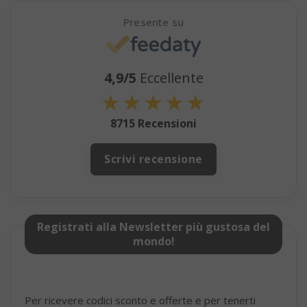
Presente su
4,9/5
Eccellente
★
★
★
★
★
8715 Recensioni
SADEVSESSID
.www.sai
Scrivi recensione
_GRECAPTCHA
Google LL
www.goo
Registrati alla Newsletter più gustosa del
mondo!
Per ricevere codici sconto e offerte e per tenerti