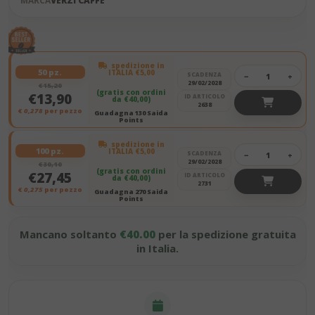
MARCA
VERZÌ CAFFÈ
spedizione in
50 pz.
ITALIA €5,00
SCADENZA
−
+
29/02/2028
€15,20
(gratis con ordini
€13,90
ID ARTICOLO
da €40,00)
2638
€
0,278
per pezzo
Guadagna 130 Saida
Points
spedizione in
100 pz.
ITALIA €5,00
SCADENZA
−
+
29/02/2028
€30,10
(gratis con ordini
€27,45
ID ARTICOLO
da €40,00)
2731
€
0,275
per pezzo
Guadagna 270 Saida
Points
Mancano soltanto
€40.00
per la spedizione gratuita
in Italia.