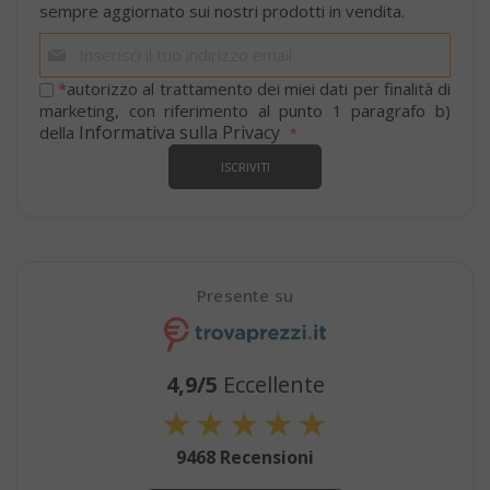
sempre aggiornato sui nostri prodotti in vendita.
mage-cache-sessid
Adobe Inc
www.sai
Iscriviti
alla
nostra
*
autorizzo al trattamento dei miei dati per finalità di
newsletter:
marketing, con riferimento al punto 1 paragrafo b)
Informativa sulla Privacy
della
ISCRIVITI
Presente su
mage-cache-storage
Adobe Inc
www.sai
4,9/5
Eccellente
★
★
★
★
★
9468 Recensioni