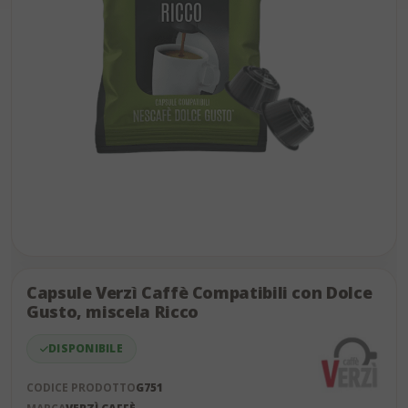
Skip
to
the
Capsule Verzì Caffè Compatibili con Dolce
end
Gusto, miscela Ricco
of
the
DISPONIBILE
images
gallery
CODICE PRODOTTO
G751