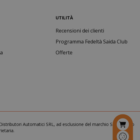
nno
Questo è un
nome di cookie
molto comune,
UTILITÀ
ma dove si
trova come
Recensioni dei clienti
cookie di
sessione è
Programma Fedeltà Saida Club
probabile che
venga utilizzato
ta
Offerte
per la gestione
dello stato della
sessione.
Questo cookie
mane
viene utilizzato
orni
dal servizio
Cookie-
Script.com per
ricordare le
preferenze di
consenso sui
cookie dei
DA. Distributori Automatici SRL, ad esclusione del marchio Saida Gusto
visitatori. È
ietaria.
necessario che il
banner dei