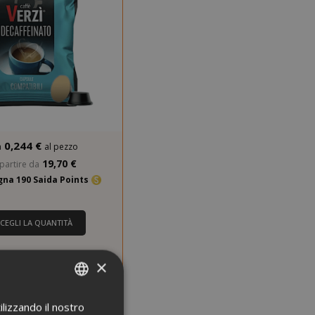
0,244 €
a
al pezzo
19,70 €
partire da
na 190 Saida Points
SCEGLI LA QUANTITÀ
Verzì Caffè Compatibili
×
zza Firma, Decaffeinato
ilizzando il nostro
ITALIAN