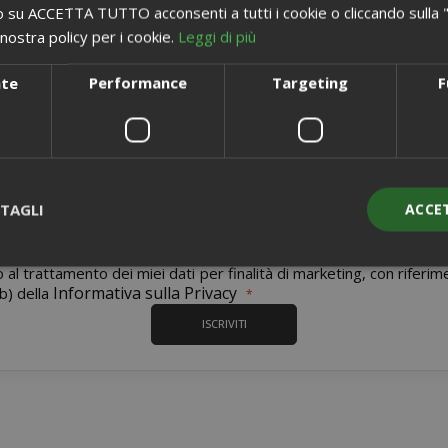
 su ACCETTA TUTTO acconsenti a tutti i cookie o cliccando sulla "X"
nostra policy per i cookie.
Leggi di più
nte
Performance
Targeting
F
Registrati alla Newsletter più gustosa del mondo!
i
 codici sconto e offerte e per tenerti sempre aggiornato sui nostr
TAGLI
ACCE
Iscriviti
alla
nostra
 al trattamento dei miei dati per finalità di marketing, con riferi
newsletter:
Informativa sulla Privacy
b) della
Strettamente necessari
Performance
Targeting
Funzionalità
ISCRIVITI
ente necessari consentono le funzionalità principali del sito web com
gestione dell'account. Il sito web non può essere utilizzato correttame
essari.
PROVIDER / DOMINIO
SCAD