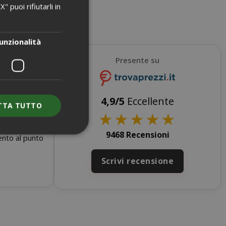
 puoi rifiutarli in
ENGLISH
unzionalità
Presente su
i prodotti in
4,9/5
Eccellente
TTA TUTTO
★
★
★
★
★
9468 Recensioni
mento al punto
Scrivi recensione
e l'accesso
nte senza i cookie
ENZA
DESCRIZIONE