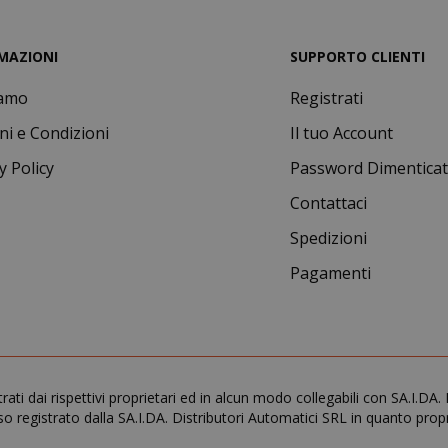
1 a
Google LLC
.google.com
MAZIONI
SUPPORTO CLIENTI
iamo
Registrati
ni e Condizioni
Il tuo Account
y Policy
Password Dimentica
Google Privacy Policy
Contattaci
Spedizioni
Consent
4
CookieScript
www.saidagustoespresso.com
setti
Pagamenti
2 gi
trati dai rispettivi proprietari ed in alcun modo collegabili con SA.I.
o registrato dalla SA.I.DA. Distributori Automatici SRL in quanto propr