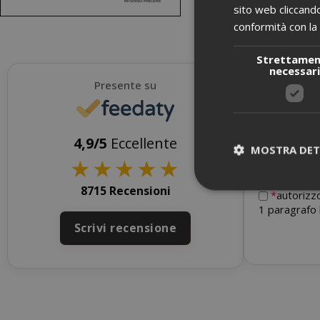
sito web cliccando
conformità con la 
Strettame
necessar
Presente su
Per ricevere
4,9/5
Eccellente
vendita.
MOSTRA DET
★
★
★
★
★
8715 Recensioni
*
autorizzo
1 paragrafo 
Scrivi recensione
I cookie strettam
dell'utente e la 
strettamente nec
NOME