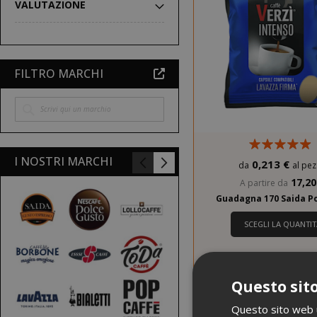
VALUTAZIONE
FILTRO MARCHI
I NOSTRI MARCHI
0,213 €
da
al pe
17,20
A partire da
Guadagna 170 Saida P
SCEGLI LA QUANTIT
Capsule Verzì Caffè Co
con Lavazza Firma, aro
Questo sito
Questo sito web ut