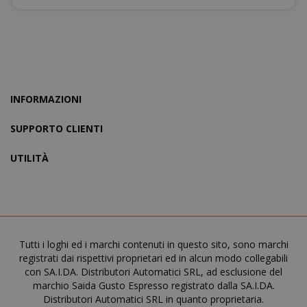
INFORMAZIONI
SUPPORTO CLIENTI
UTILITÀ
product_data_storage
Adobe Inc
www.sai
Tutti i loghi ed i marchi contenuti in questo sito, sono marchi
registrati dai rispettivi proprietari ed in alcun modo collegabili
con SA.I.DA. Distributori Automatici SRL, ad esclusione del
marchio Saida Gusto Espresso registrato dalla SA.I.DA.
FPGSID
.saidagu
Distributori Automatici SRL in quanto proprietaria.