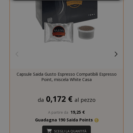
Strettamente necessari
Performance
Targeting
Funzionalità
I cookie strettamente necessari
consentono le funzionalità principali del
sito web come l'accesso dell'utente e la
gestione dell'account. Il sito web non può
essere utilizzato correttamente senza i
cookie strettamente necessari.
Capsule Saida Gusto Espresso Compatibili Espresso
NOME
PROVIDE
Point, miscela White Casa
SID
Google LL
.google.
0,172 €
da
al pezzo
19,25 €
A partire da
Guadagna 190 Saida Points
SCEGLI LA QUANTITÀ