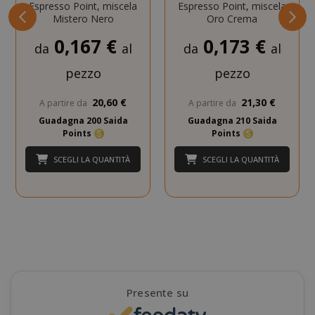
Espresso Point, miscela
Espresso Point, miscela
www.goo
Mistero Nero
Oro Crema
0,167 €
0,173 €
da
al
da
al
pezzo
pezzo
20,60 €
21,30 €
A partire da
A partire da
Guadagna 200 Saida
Guadagna 210 Saida
Points
Points
mage-cache-sessid
Adobe Inc
www.sai
SCEGLI LA QUANTITÀ
SCEGLI LA QUANTITÀ
Presente su