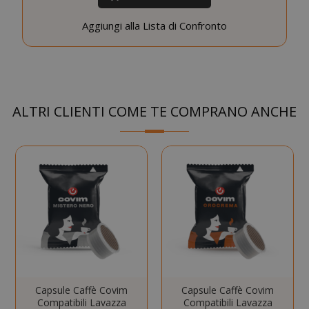
Aggiungi alla Lista di Confronto
CookieScriptConsent
CookieScr
Google
www.sai
Privacy Policy
ALTRI CLIENTI COME TE COMPRANO ANCHE
SADEVSESSID
.www.sai
Capsule Caffè Covim
Capsule Caffè Covim
Compatibili Lavazza
Compatibili Lavazza
_GRECAPTCHA
Google LL