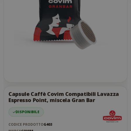
Skip
to
the
Capsule Caffè Covim Compatibili Lavazza
end
Espresso Point, miscela Gran Bar
of
the
DISPONIBILE
images
gallery
CODICE PRODOTTO
G403