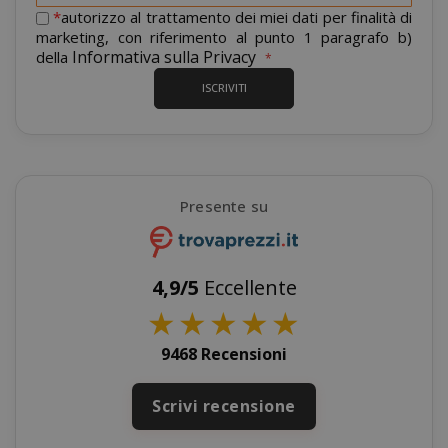
nostra
*
autorizzo al trattamento dei miei dati per finalità di
newsletter:
marketing, con riferimento al punto 1 paragrafo b)
Informativa sulla Privacy
della
ISCRIVITI
Presente su
recently_viewed_product_previous
Adobe Inc
www.sai
4,9/5
Eccellente
★
★
★
★
★
X-Magento-Vary
9468 Recensioni
Adobe Inc
www.sai
Scrivi recensione