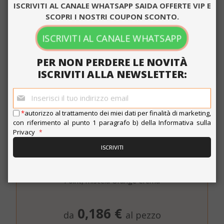
ISCRIVITI AL CANALE WHATSAPP SAIDA OFFERTE VIP E
SCOPRI I NOSTRI COUPON SCONTO.
ISCRIVITI AL CANALE WHATSAPP
ACCETTA TUTTO
PER NON PERDERE LE NOVITÀ
MOSTRA DETTAGLI
ISCRIVITI ALLA NEWSLETTER:
Iscriviti
alla
Strettamente necessari
Performance
nostra
*
autorizzo al trattamento dei miei dati per finalità di marketing,
newsletter:
Targeting
Funzionalità
con riferimento al punto 1 paragrafo b) della
Informativa sulla
Privacy
I cookie strettamente necessari
ISCRIVITI
consentono le funzionalità principali del
sito web come l'accesso dell'utente e la
Capsule Saida Gusto Espresso Compatibili Espresso
gestione dell'account. Il sito web non può
Point, miscela Orange Crema
essere utilizzato correttamente senza i
cookie strettamente necessari.
0,186 €
NOME
PROVIDE
da
al pezzo