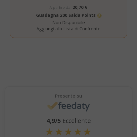
SID
Google LL
20,70 €
A partire da
.google.
Guadagna 200 Saida Points
Non Disponibile
Aggiungi alla Lista di Confronto
CookieScriptConsent
CookieScr
Google
www.sai
Privacy Policy
Presente su
4,9/5
Eccellente
★
★
★
★
★