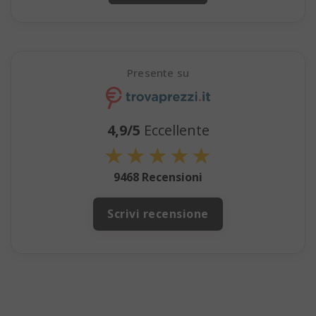
Presente su
4,9/5
Eccellente
★
★
★
★
★
mage-cache-storage
Adobe Inc
www.sai
9468 Recensioni
Scrivi recensione
CrossDomainCookieScriptConsent_105
.crossdo
script.co