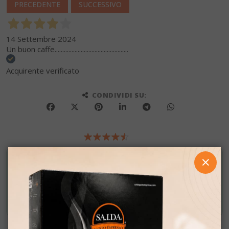
PRECEDENTE
SUCCESSIVO
14 Settembre 2024
Un buon caffe................................................
Acquirente verificato
CONDIVIDI SU:
SAIDA OFFERTE VIP
CHIUD
Attiva il tuo codice sconto iscrivendoti al canale
Whatsapp
ISCRIVITI ORA