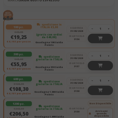
MARCA
SAIDA GUSTO ESPRESSO
spedizione in
100 pz.
ITALIA €5,00
SCADENZA
−
+
31/05/2028
€22,85
(gratis con ordini
€19,25
ID ARTICOLO
da €40,00)
3156
€
0,193
per pezzo
Guadagna 190 Saida
Points
300 pz.
SCADENZA
−
+
spedizione
31/05/2028
€65,00
gratuita in ITALIA
€55,95
ID ARTICOLO
3157
Guadagna 550 Saida
€
0,187
per pezzo
Points
600 pz.
SCADENZA
−
+
spedizione
31/05/2028
€126,35
gratuita in ITALIA
€108,30
ID ARTICOLO
3158
Guadagna 1.080 Saida
€
0,181
per pezzo
Points
1200 pz.
Non Disponibile
spedizione
€242,60
gratuita in ITALIA
ID ARTICOLO
Avvisami
3159
€206,50
quando
disponibile
Guadagna 1.999 Saida