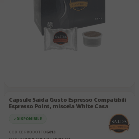
Skip
to
the
Capsule Saida Gusto Espresso Compatibili
end
Espresso Point, miscela White Casa
of
the
DISPONIBILE
images
gallery
CODICE PRODOTTO
G813