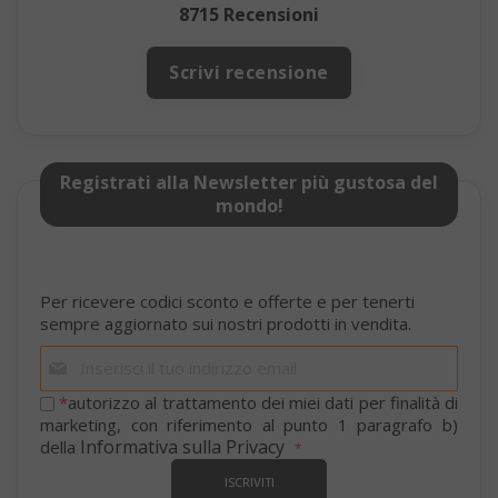
8715 Recensioni
Scrivi recensione
SADEVSESSID
.www.sai
Registrati alla Newsletter più gustosa del
_GRECAPTCHA
Google LL
www.goo
mondo!
Per ricevere codici sconto e offerte e per tenerti
sempre aggiornato sui nostri prodotti in vendita.
Iscriviti
alla
nostra
*
autorizzo al trattamento dei miei dati per finalità di
mage-cache-sessid
Adobe Inc
newsletter:
marketing, con riferimento al punto 1 paragrafo b)
www.sai
Informativa sulla Privacy
della
ISCRIVITI