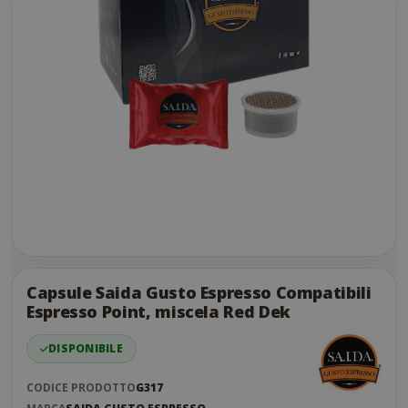
Skip
to
the
Capsule Saida Gusto Espresso Compatibili
end
Espresso Point, miscela Red Dek
of
the
DISPONIBILE
images
gallery
CODICE PRODOTTO
G317