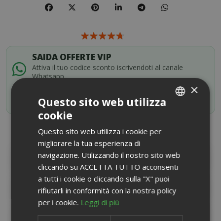
SAIDA OFFERTE VIP
Attiva il tuo codice sconto iscrivendoti al canale
Whatsapp
×
ISCRIVITI ORA
Questo sito web utilizza
cookie
ITALIAN
Questo sito web utilizza i cookie per
ENGLISH
migliorare la tua esperienza di
navigazione. Utilizzando il nostro sito web
DESCRIZIONE PRODOTTO
cliccando su ACCETTA TUTTO acconsenti
a tutti i cookie o cliccando sulla "X" puoi
INFORMAZIONI PRODOTTO
rifiutarli in conformità con la nostra policy
per i cookie.
Leggi di più
SCHEDA INFORMATIVA