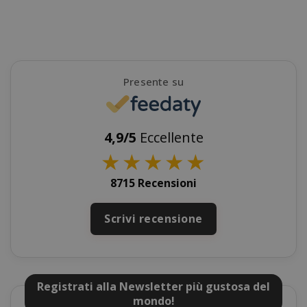
Presente su
4,9/5
Eccellente
★
★
★
★
★
SADEVSESSID
.www.sai
8715 Recensioni
_GRECAPTCHA
Google LL
www.goo
Scrivi recensione
Registrati alla Newsletter più gustosa del
mondo!