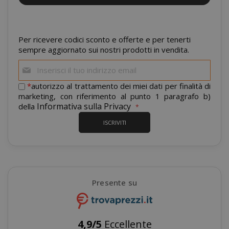
mage-cache-sessid
Adobe Inc
www.sai
Per ricevere codici sconto e offerte e per tenerti
sempre aggiornato sui nostri prodotti in vendita.
Iscriviti
alla
nostra
*
autorizzo al trattamento dei miei dati per finalità di
newsletter:
marketing, con riferimento al punto 1 paragrafo b)
Informativa sulla Privacy
della
ISCRIVITI
Presente su
mage-cache-storage
Adobe Inc
www.sai
4,9/5
Eccellente