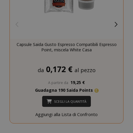
sito web come l'accesso dell'utente e la
gestione dell'account. Il sito web non può
essere utilizzato correttamente senza i
cookie strettamente necessari.
NOME
PROVIDE
SID
Google LL
Capsule Saida Gusto Espresso Compatibili Espresso
.google.
Point, miscela White Casa
0,172 €
da
al pezzo
19,25 €
A partire da
Guadagna 190 Saida Points
SCEGLI LA QUANTITÀ
CookieScriptConsent
CookieScr
Google
www.sai
Aggiungi alla Lista di Confronto
Privacy Policy