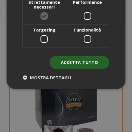
Strettamente
Performance
necessari
RECENSIONI
6
Targeting
Funzionalità
POTREBBE INTERESSARTI ANCHE...
ACCETTA TUTTO
MOSTRA DETTAGLI
Strettamente necessari
Performance
Targeting
Funzionalità
I cookie strettamente necessari
consentono le funzionalità principali del