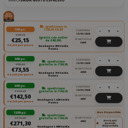
MARCA
SAIDA GUSTO ESPRESSO
spedizione in
100 pz.
ITALIA €5,00
SCADENZA
−
+
12/01/2028
€29,10
(gratis con ordini
€25,15
ID ARTICOLO
da €40,00)
3999
€
0,252
per pezzo
Guadagna 250 Saida
Points
300 pz.
SCADENZA
−
+
spedizione
12/01/2028
€85,50
gratuita in ITALIA
€73,55
ID ARTICOLO
4000
Guadagna 730 Saida
€
0,245
per pezzo
Points
600 pz.
SCADENZA
−
+
spedizione
12/01/2028
€166,40
gratuita in ITALIA
€142,50
ID ARTICOLO
4001
Guadagna 1.420 Saida
€
0,238
per pezzo
Points
1200 pz.
Non Disponibile
spedizione
€316,25
gratuita in ITALIA
ID ARTICOLO
Avvisami
4002
€271,30
quando
disponibile
Guadagna 1.999 Saida