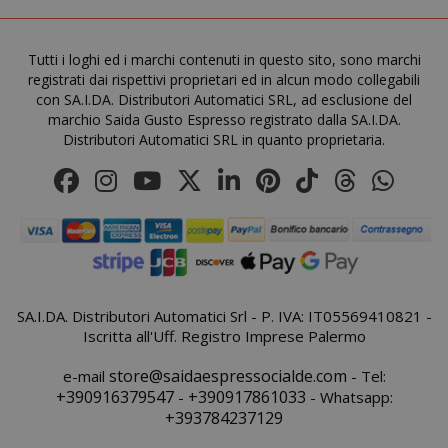
Tutti i loghi ed i marchi contenuti in questo sito, sono marchi
recently_viewed_product_previous
Adobe Inc
registrati dai rispettivi proprietari ed in alcun modo collegabili
www.sai
con SA.I.DA. Distributori Automatici SRL, ad esclusione del
marchio Saida Gusto Espresso registrato dalla SA.I.DA.
Distributori Automatici SRL in quanto proprietaria.
X-Magento-Vary
Adobe Inc
www.sai
SA.I.DA. Distributori Automatici Srl - P. IVA: IT05569410821 -
Iscritta all'Uff. Registro Imprese Palermo
store@saidaespressocialde.com
e-mail
- Tel:
+390916379547
+390917861033
-
- Whatsapp:
+393784237129