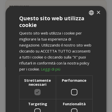
RECENSIONI
4
×
Questo sito web utilizza
cookie
ITALIAN
POTREBBE INTERESSARTI ANCHE...
Questo sito web utilizza i cookie per
ENGLISH
migliorare la tua esperienza di
navigazione. Utilizzando il nostro sito web
cliccando su ACCETTA TUTTO acconsenti
a tutti i cookie o cliccando sulla "X" puoi
rifiutarli in conformità con la nostra policy
per i cookie.
Leggi di più
Strettamente
Performance
necessari
Targeting
Funzionalità