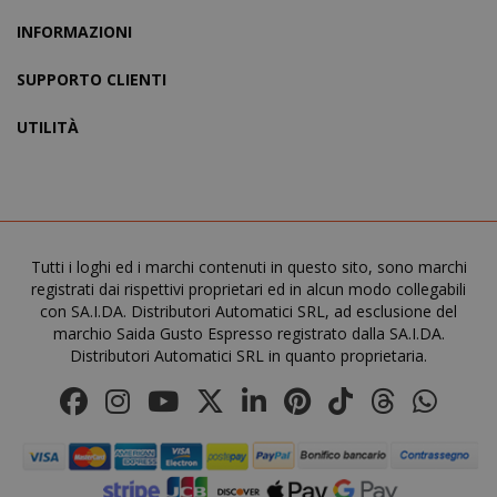
INFORMAZIONI
X-Magento-Vary
SUPPORTO CLIENTI
Adobe Inc
www.sai
UTILITÀ
Tutti i loghi ed i marchi contenuti in questo sito, sono marchi
registrati dai rispettivi proprietari ed in alcun modo collegabili
con SA.I.DA. Distributori Automatici SRL, ad esclusione del
marchio Saida Gusto Espresso registrato dalla SA.I.DA.
Distributori Automatici SRL in quanto proprietaria.
product_data_storage
Adobe Inc
www.sai