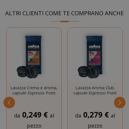
SID
Google LL
.google.
ALTRI CLIENTI COME TE COMPRANO ANCHE
CookieScriptConsent
CookieScr
Google
www.sai
Privacy Policy
Lavazza Crema e Aroma,
Lavazza Aroma Club,
capsule Espresso Point
capsule Espresso Point
0,249 €
0,279 €
da
al
da
al
pezzo
pezzo