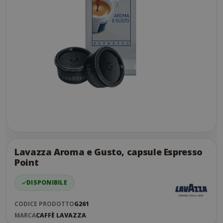
Skip
to
the
Lavazza Aroma e Gusto, capsule Espresso
end
Point
of
the
DISPONIBILE
images
gallery
CODICE PRODOTTO
G261
MARCA
CAFFÈ LAVAZZA