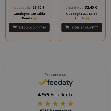
28,70 €
32,45 €
A partire da
A partire da
Guadagna 280 Saida
Guadagna 320 Saida
Points
Points
SADEVSESSID
.www.sai
SCEGLI LA QUANTITÀ
SCEGLI LA QUANTITÀ
_GRECAPTCHA
Google LL
www.goo
Presente su
mage-cache-sessid
Adobe Inc
4,9/5
Eccellente
www.sai
★
★
★
★
★