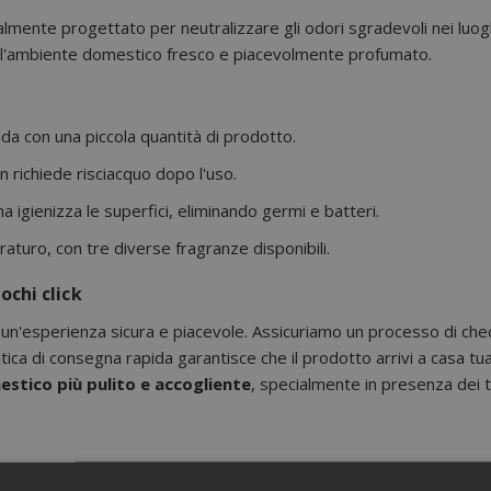
ialmente progettato per neutralizzare gli odori sgradevoli nei luo
do l'ambiente domestico fresco e piacevolmente profumato.
nda con una piccola quantità di prodotto.
 richiede risciacquo dopo l'uso.
ma igienizza le superfici, eliminando germi e batteri.
aturo, con tre diverse fragranze disponibili.
ochi click
un'esperienza sicura e piacevole. Assicuriamo un processo di chec
ica di consegna rapida garantisce che il prodotto arrivi a casa tu
stico più pulito e accogliente
, specialmente in presenza dei t