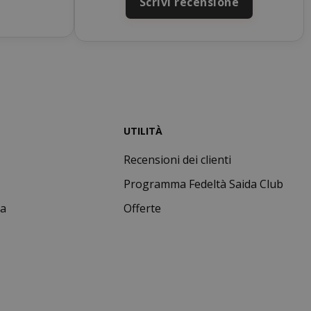
Scrivi recensione
condi
questo cookie
attiva la pulizia
della memoria
cache locale.
Quando il
cookie viene
rimosso
dall'applicazione
back-end,
l'amministratore
UTILITÀ
ripulisce la
memoria locale
Recensioni dei clienti
e imposta il
valore del
Programma Fedeltà Saida Club
cookie su true.
ta
nuti
Questo cookie
Offerte
condi
viene utilizzato
per facilitare la
memorizzazione
nella cache dei
contenuti sul
browser per
velocizzare il
caricamento