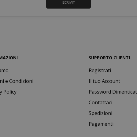
ISCRIVITI
www.saidagustoespresso.com
55 se
MAZIONI
SUPPORTO CLIENTI
iamo
Registrati
ni e Condizioni
Il tuo Account
storage
y Policy
Password Dimentica
59 mi
Adobe Inc.
www.saidagustoespresso.com
55 se
Contattaci
Spedizioni
Pagamenti