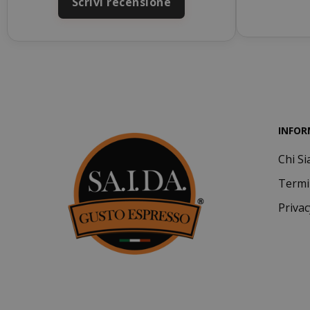
Scrivi recensione
INFOR
Chi S
Termi
mage-cache-
Privac