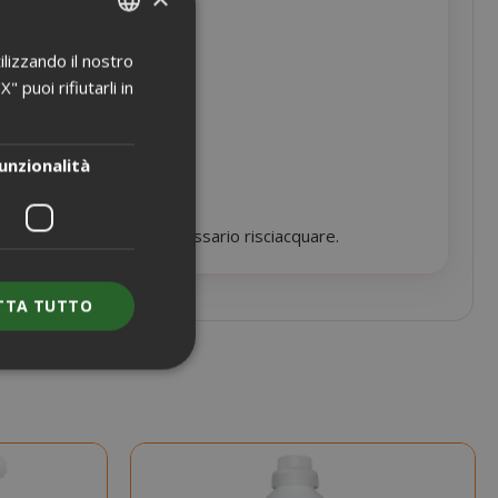
ilizzando il nostro
ITALIAN
 puoi rifiutarli in
ENGLISH
unzionalità
on la pulizia. Non è necessario risciacquare.
TTA TUTTO
e l'accesso
nte senza i cookie