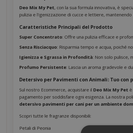
Deo Mix My Pet
, con la sua formula innovativa, è spec
pulizia e l'igenizzazione di cucce e lettiere, mantenen
Caratteristiche Principali del Prodotto
Super Concentrato
: Offre una pulizia efficace e profo
Senza Risciacquo
: Risparmia tempo e acqua, poiché non
Igienizza e Sgrassa in Profondità
: Non solo pulisce, 
Profumo Persistente
: Lascia un aroma gradevole e dur
Detersivo per Pavimenti con Animali: Tuo con p
Sul nostro Ecommerce, acquistare il
Deo Mix My Pet
è 
pagamento per soddisfare ogni esigenza. La nostra polit
detersivo pavimenti per cani per un ambiente dome
Scopri tutte le fragranze disponibili:
Petali di Peonia