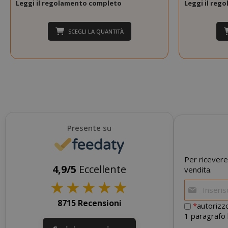
Leggi il regolamento completo
Leggi il re
SCEGLI LA QUANTITÀ
SADEVSESSID
_GRECAPTCHA
Presente su
Per ricevere
4,9/5
Eccellente
vendita.
★
★
★
★
★
8715 Recensioni
*
autorizzo
1 paragrafo 
mage-cache-s