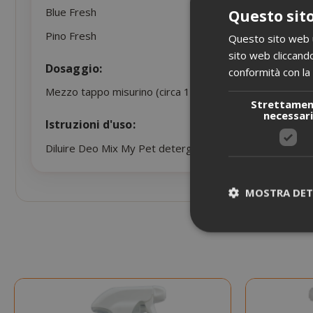
Blue Fresh
Questo sito
Pino Fresh
Questo sito web ut
sito web cliccando
Dosaggio:
conformità con la 
Mezzo tappo misurino (circa 15ml) ogni 8 litri d'acqua. 
Strettame
necessar
Istruzioni d'uso:
Diluire Deo Mix My Pet detergente pavimenti animali in 
MOSTRA DET
I cookie strettam
dell'utente e la 