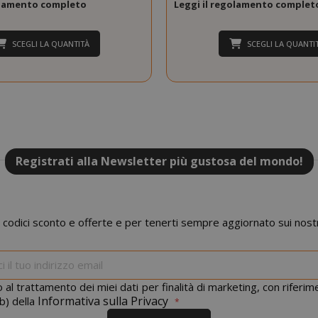
golamento completo
Leggi il regolamento complet
SCEGLI LA QUANTITÀ
SCEGLI LA QUANTI
.www.saidagustoespresso.com
59 mi
58 se
Registrati alla Newsletter più gustosa del mondo!
5 me
Google LLC
www.google.com
setti
 codici sconto e offerte e per tenerti sempre aggiornato sui nostr
Iscriviti
alla
nostra
 al trattamento dei miei dati per finalità di marketing, con riferi
newsletter:
Informativa sulla Privacy
b) della
essid
59 mi
Adobe Inc.