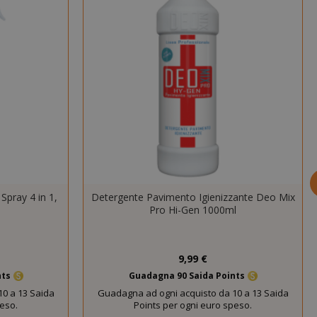
ENZA
DESCRIZIONE
nno
Questo è un
nome di cookie
molto comune,
ma dove si
trova come
cookie di
sessione è
probabile che
venga utilizzato
per la gestione
dello stato della
sessione.
Spray 4 in 1,
Detergente Pavimento Igienizzante Deo Mix
Pro Hi-Gen 1000ml
Questo cookie
mane
viene utilizzato
orni
dal servizio
Cookie-
9,99 €
Script.com per
nts
Guadagna 90 Saida Points
ricordare le
0 a 13 Saida
preferenze di
Guadagna ad ogni acquisto da 10 a 13 Saida
peso.
Points per ogni euro speso.
consenso sui