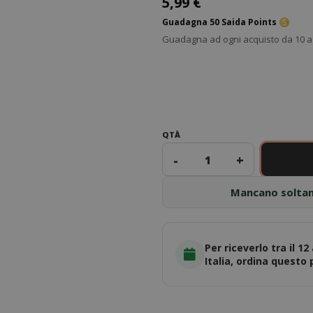
5,99 €
Guadagna 50 Saida Points
Guadagna ad ogni acquisto da 10 a 
QTÀ
-
+
Mancano solta
Per riceverlo tra il 12
Italia, ordina questo