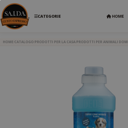
CATEGORIE
HOME
HOME
CATALOGO
PRODOTTI PER LA CASA
PRODOTTI PER ANIMALI DOME
Skip
to
the
end
of
the
images
gallery