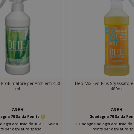
essari.
PROVIDER / DOMINIO
SCAD
1 a
Google LLC
.google.com
Google Privacy Policy
 Profumatore per Ambienti 450
Deo Mix Evo Plus Sgrassatore 
ml
480ml
Consent
4
CookieScript
www.saidagustoespresso.com
setti
2 gi
7,99 €
7,99 €
agna 70 Saida Points
Guadagna 70 Saida Poi
 ogni acquisto da 10 a 13 Saida
Guadagna ad ogni acquisto da 1
ts per ogni euro speso.
Points per ogni euro s