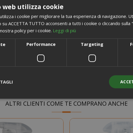
 web utilizza cookie
ilizza i cookie per migliorare la tua esperienza di navigazione. Ut
 su ACCETTA TUTTO acconsenti a tutti i cookie o cliccando sulla "X"
nostra policy per i cookie.
Leggi di più
Non eccedere nel dosaggio nel rispetto della natura.
nte
Performance
Targeting
F
i
un secchio d'acqua mezzo tappo misurino (circa 15ml). Procedere c
TAGLI
ACCE
ALTRI CLIENTI COME TE COMPRANO ANCHE
Strettamente necessari
Performance
Targeting
Funzionalità
ente necessari consentono le funzionalità principali del sito web com
gestione dell'account. Il sito web non può essere utilizzato correttame