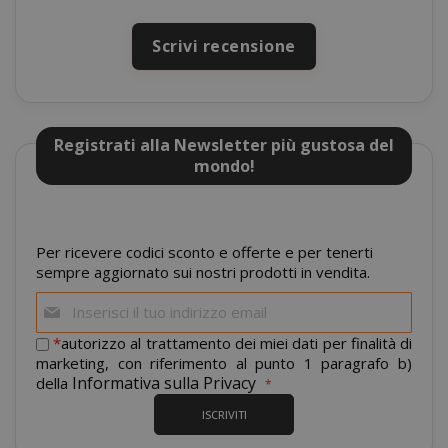
CookieScriptConsent
CookieScr
Google
www.sai
Privacy Policy
Scrivi recensione
Registrati alla Newsletter più gustosa del
mondo!
Per ricevere codici sconto e offerte e per tenerti
sempre aggiornato sui nostri prodotti in vendita.
Iscriviti
alla
SADEVSESSID
.www.sai
nostra
*
autorizzo al trattamento dei miei dati per finalità di
newsletter:
marketing, con riferimento al punto 1 paragrafo b)
_GRECAPTCHA
Google LL
Informativa sulla Privacy
della
www.goo
ISCRIVITI