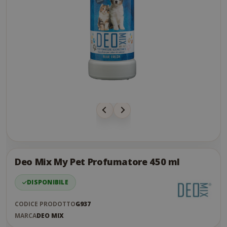
Skip
to
the
Deo Mix My Pet Profumatore 450 ml
end
of
DISPONIBILE
the
images
CODICE PRODOTTO
G937
gallery
MARCA
DEO MIX