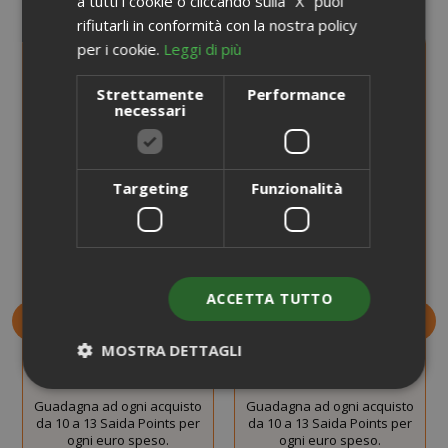
a tutti i cookie o cliccando sulla "X" puoi
rifiutarli in conformità con la nostra policy
per i cookie.
Leggi di più
Strettamente
Performance
necessari
Targeting
Funzionalità
Deo Mix Pro Profumatore
Deo Mix Evo Plus
per Ambienti 450 ml
Sgrassatore Spray 4 in 1,
480ml
ACCETTA TUTTO
7,99 €
7,99 €
MOSTRA DETTAGLI
Guadagna 70 Saida Points
Guadagna 70 Saida Points
Guadagna ad ogni acquisto
Guadagna ad ogni acquisto
da 10 a 13 Saida Points per
da 10 a 13 Saida Points per
Strettamente necessari
Performance
ogni euro speso.
ogni euro speso.