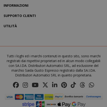
www.sai
INFORMAZIONI
SUPPORTO CLIENTI
UTILITÀ
CrossDomainCookieScriptConsent_105
.crossdo
script.co
Tutti i loghi ed i marchi contenuti in questo sito, sono marchi
registrati dai rispettivi proprietari ed in alcun modo collegabili
recently_compared_product
Adobe Inc
con SA.I.DA. Distributori Automatici SRL, ad esclusione del
www.sai
marchio Saida Gusto Espresso registrato dalla SA.I.DA.
Distributori Automatici SRL in quanto proprietaria.
__cf_bm
Cloudflare
.twitter.