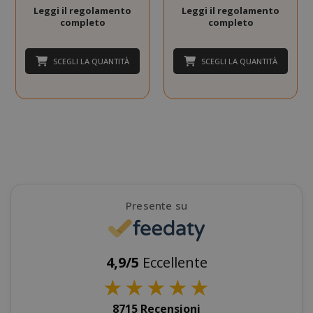
Targeting
Funzionalità
Leggi il regolamento
Leggi il regolamento
completo
completo
I cookie strettamente necessari
consentono le funzionalità principali del
SCEGLI LA QUANTITÀ
SCEGLI LA QUANTITÀ
sito web come l'accesso dell'utente e la
gestione dell'account. Il sito web non può
essere utilizzato correttamente senza i
cookie strettamente necessari.
NOME
PROVIDE
SID
Google LL
.google.
Presente su
4,9/5
Eccellente
★
★
★
★
★
8715 Recensioni