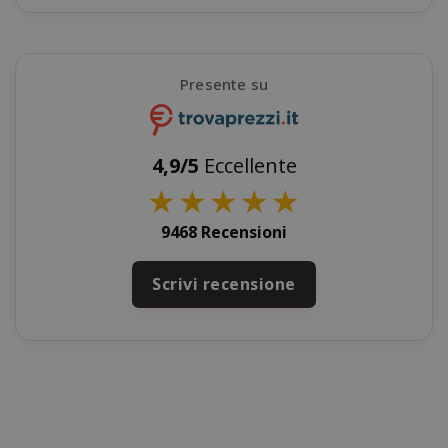
Presente su
mage-cache-sessid
Adobe Inc
www.sai
4,9/5
Eccellente
★
★
★
★
★
9468 Recensioni
Scrivi recensione
mage-cache-storage
Adobe Inc