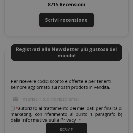
8715 Recensioni
CookieScriptConsent
CookieScr
Google
www.sai
Privacy Policy
Scrivi recensione
Registrati alla Newsletter più gustosa del
mondo!
Per ricevere codici sconto e offerte e per tenerti
sempre aggiornato sui nostri prodotti in vendita.
Iscriviti
SADEVSESSID
.www.sai
alla
nostra
*
autorizzo al trattamento dei miei dati per finalità di
newsletter:
marketing, con riferimento al punto 1 paragrafo b)
_GRECAPTCHA
Google LL
Informativa sulla Privacy
della
www.goo
ISCRIVITI