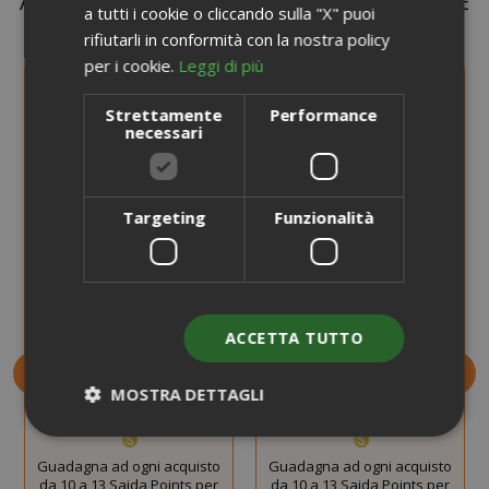
ALTRI CLIENTI COME TE COMPRANO ANCHE
a tutti i cookie o cliccando sulla "X" puoi
rifiutarli in conformità con la nostra policy
per i cookie.
Leggi di più
Strettamente
Performance
necessari
Targeting
Funzionalità
Deo Mix My Pet
Deo Mix Pro Profumatore
Profumatore 450 ml
per Ambienti 450 ml
ACCETTA TUTTO
7,99 €
7,99 €
MOSTRA DETTAGLI
Guadagna 70 Saida Points
Guadagna 70 Saida Points
Guadagna ad ogni acquisto
Guadagna ad ogni acquisto
Strettamente necessari
Performance
da 10 a 13 Saida Points per
da 10 a 13 Saida Points per