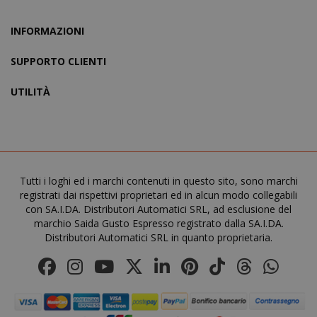
mage-cache-storage
Adobe Inc
www.sai
INFORMAZIONI
SUPPORTO CLIENTI
UTILITÀ
CrossDomainCookieScriptConsent_105
.crossdo
script.co
Tutti i loghi ed i marchi contenuti in questo sito, sono marchi
recently_compared_product
Adobe Inc
registrati dai rispettivi proprietari ed in alcun modo collegabili
www.sai
con SA.I.DA. Distributori Automatici SRL, ad esclusione del
marchio Saida Gusto Espresso registrato dalla SA.I.DA.
Distributori Automatici SRL in quanto proprietaria.
__cf_bm
Cloudflare
.twitter.