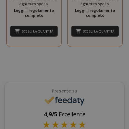
ogni euro speso.
ogni euro speso.
Targeting
Funzionalità
Leggi il regolamento
Leggi il regolamento
completo
completo
I cookie strettamente necessari
consentono le funzionalità principali del
sito web come l'accesso dell'utente e la
SCEGLI LA QUANTITÀ
SCEGLI LA QUANTITÀ
gestione dell'account. Il sito web non può
essere utilizzato correttamente senza i
cookie strettamente necessari.
NOME
PROVIDE
SID
Google LL
.google.
Presente su
4,9/5
Eccellente
★
★
★
★
★