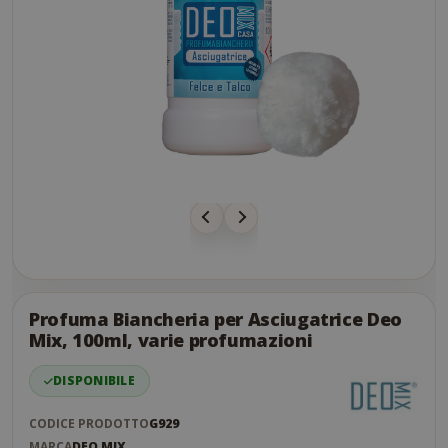
Skip
to
the
Profuma Biancheria per Asciugatrice Deo
end
Mix, 100ml, varie profumazioni
of
the
DISPONIBILE
images
gallery
CODICE PRODOTTO
G929
MARCA
DEO MIX