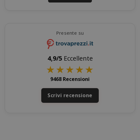
Presente su
mage-cache-sessid
Adobe Inc
www.sai
4,9/5
Eccellente
★
★
★
★
★
9468 Recensioni
Scrivi recensione