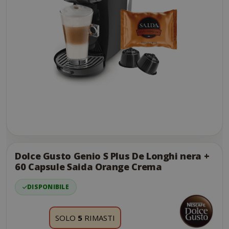
Skip
to
the
Dolce Gusto Genio S Plus De Longhi nera +
end
60 Capsule Saida Orange Crema
of
the
DISPONIBILE
images
gallery
SOLO
5
RIMASTI