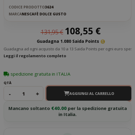
CODICE PRODOTTO
3624
MARCA
NESCAFÈ DOLCE GUSTO
Prezzo
108,55 €
131,95 €
speciale
Guadagna 1.080 Saida Points
Guadagna ad ogni acquisto da 10 a 13 Saida Points per ogni euro speso
Leggi il regolamento completo
spedizione gratuita in ITALIA
QTÀ
-
+
AGGIUNGI AL CARRELLO
Mancano soltanto
€40.00
per la spedizione gratuita
in Italia.