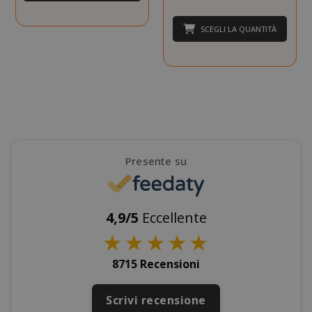
Privacy Policy
SCEGLI LA QUANTITÀ
Presente su
SADEVSESSID
.www.sai
4,9/5
Eccellente
★
★
★
★
★
_GRECAPTCHA
Google LL
www.goo
8715 Recensioni
Scrivi recensione