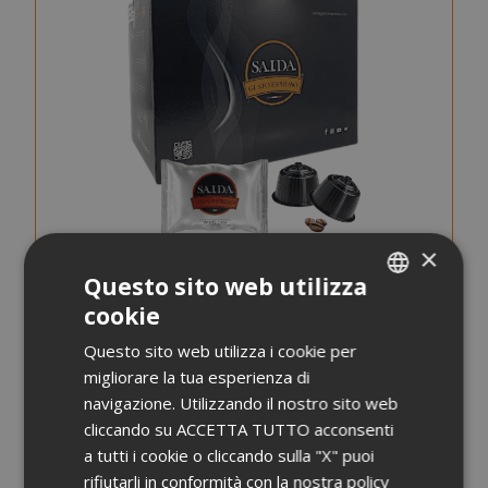
×
Questo sito web utilizza
cookie
ITALIAN
Capsule Saida Gusto Espresso Compatibili Dolce
Questo sito web utilizza i cookie per
ENGLISH
Gusto, Miscela White Casa
migliorare la tua esperienza di
navigazione. Utilizzando il nostro sito web
cliccando su ACCETTA TUTTO acconsenti
0,248 €
da
al pezzo
a tutti i cookie o cliccando sulla "X" puoi
rifiutarli in conformità con la nostra policy
15,45 €