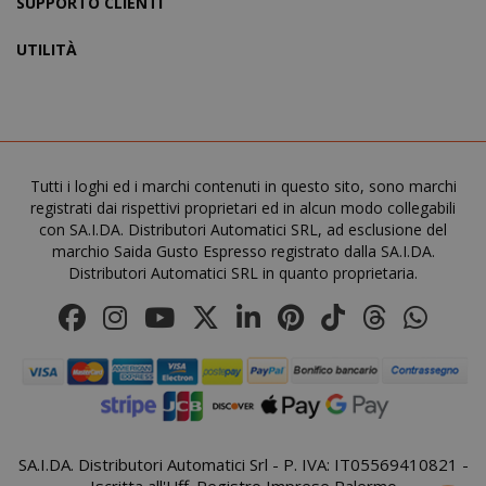
SUPPORTO CLIENTI
UTILITÀ
recently_viewed_product_previous
Adobe Inc
www.sai
Tutti i loghi ed i marchi contenuti in questo sito, sono marchi
registrati dai rispettivi proprietari ed in alcun modo collegabili
con SA.I.DA. Distributori Automatici SRL, ad esclusione del
marchio Saida Gusto Espresso registrato dalla SA.I.DA.
Distributori Automatici SRL in quanto proprietaria.
X-Magento-Vary
Adobe Inc
www.sai
SA.I.DA. Distributori Automatici Srl - P. IVA: IT05569410821 -