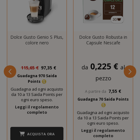
I cookie strettamente necessari
consentono le funzionalità principali del
sito web come l'accesso dell'utente e la
gestione dell'account. Il sito web non può
essere utilizzato correttamente senza i
Dolce Gusto Genio S Plus,
Dolce Gusto Robusta in
cookie strettamente necessari.
colore nero
Capsule Nescafe
NOME
PROVIDE
SID
Google LL
Prezzo
0,225 €
.google.
da
al
115,65 €
97,35 €
speciale
Guadagna 970 Saida
pezzo
Points
Guadagna ad ogni acquisto
7,55 €
A partire da
da 10 a 13 Saida Points per
Guadagna 70 Saida Points
ogni euro speso.
Leggi il regolamento
completo
Guadagna ad ogni acquisto
da 10 a 13 Saida Points per
ogni euro speso.
Leggi il regolamento
CookieScriptConsent
CookieScr
ACQUISTA ORA
completo
Google
www.sai