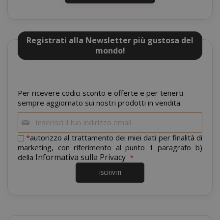
Registrati alla Newsletter più gustosa del
mondo!
mage-cache-sessid
Adobe Inc
www.sai
Per ricevere codici sconto e offerte e per tenerti
sempre aggiornato sui nostri prodotti in vendita.
Iscriviti
alla
nostra
*
autorizzo al trattamento dei miei dati per finalità di
newsletter:
marketing, con riferimento al punto 1 paragrafo b)
Informativa sulla Privacy
della
ISCRIVITI
mage-cache-storage
Adobe Inc
www.sai