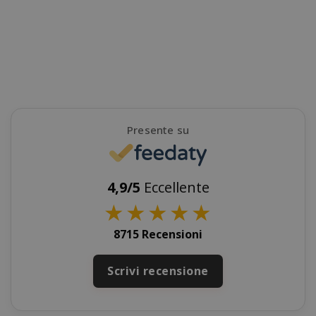
Presente su
4,9/5
Eccellente
SADEVSESSID
.www.sai
★
★
★
★
★
_GRECAPTCHA
Google LL
8715 Recensioni
www.goo
Scrivi recensione