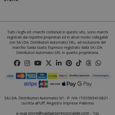
recently_viewed_product_previous
Adobe Inc
www.sai
Tutti i loghi ed i marchi contenuti in questo sito, sono marchi
registrati dai rispettivi proprietari ed in alcun modo collegabili
con SA.I.DA. Distributori Automatici SRL, ad esclusione del
marchio Saida Gusto Espresso registrato dalla SA.I.DA.
Distributori Automatici SRL in quanto proprietaria.
X-Magento-Vary
Adobe Inc
www.sai
SA.I.DA. Distributori Automatici Srl - P. IVA: IT05569410821 -
Iscritta all'Uff. Registro Imprese Palermo
store@saidaespressocialde.com
e-mail
- Tel: