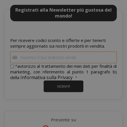
Registrati alla Newsletter più gustosa del
mondo!
mage-cache-sessid
Adobe Inc
www.sai
Per ricevere codici sconto e offerte e per tenerti
sempre aggiornato sui nostri prodotti in vendita.
Iscriviti
alla
nostra
*
autorizzo al trattamento dei miei dati per finalità di
newsletter:
marketing, con riferimento al punto 1 paragrafo b)
Informativa sulla Privacy
della
ISCRIVITI
mage-cache-storage
Adobe Inc
www.sai
Presente su