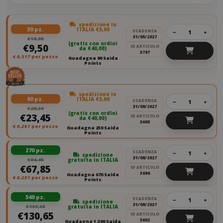
spedizione in
30 pz.
ITALIA €5,00
SCADENZA
−
+
31/05/2027
€10,95
(gratis con ordini
€9,50
ID ARTICOLO
da €40,00)
3797
€
0,317
per pezzo
Guadagna 90 Saida
Points
spedizione in
90 pz.
ITALIA €5,00
SCADENZA
−
+
31/08/2027
€28,30
(gratis con ordini
€23,45
ID ARTICOLO
da €40,00)
3695
€
0,261
per pezzo
Guadagna 230 Saida
Points
270 pz.
SCADENZA
−
+
spedizione
31/08/2027
€84,45
gratuita in ITALIA
€67,85
ID ARTICOLO
3696
Guadagna 670 Saida
€
0,251
per pezzo
Points
540 pz.
SCADENZA
−
+
spedizione
31/08/2027
€163,65
gratuita in ITALIA
€130,65
ID ARTICOLO
3692
Guadagna 1.300 Saida