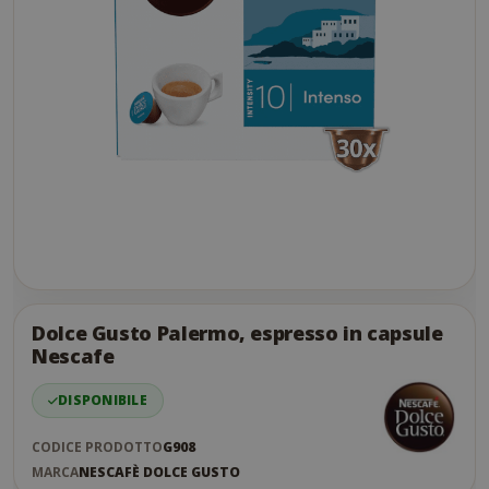
Skip
to
the
Dolce Gusto Palermo, espresso in capsule
end
Nescafe
of
the
DISPONIBILE
images
gallery
CODICE PRODOTTO
G908
MARCA
NESCAFÈ DOLCE GUSTO