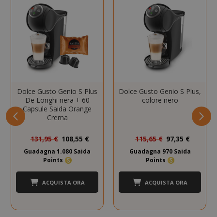
consentono le funzionalità principali del
sito web come l'accesso dell'utente e la
gestione dell'account. Il sito web non può
essere utilizzato correttamente senza i
cookie strettamente necessari.
NOME
PROVIDE
SID
Google LL
.google.
Dolce Gusto Genio S Plus
Dolce Gusto Genio S Plus,
De Longhi nera + 60
colore nero
Capsule Saida Orange
Crema
Prezzo
Prezzo
131,95 €
108,55 €
115,65 €
97,35 €
speciale
speciale
Guadagna 1.080 Saida
Guadagna 970 Saida
Points
Points
ACQUISTA ORA
ACQUISTA ORA
CookieScriptConsent
CookieScr
Google
www.sai
Privacy Policy