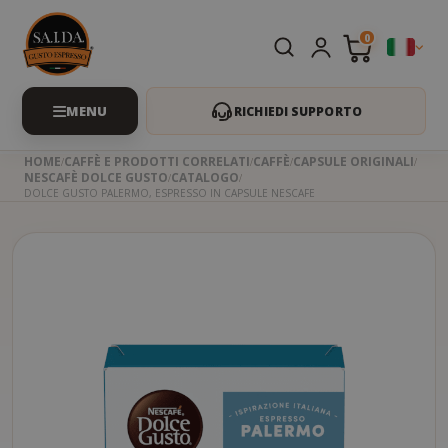
0
RICHIEDI SUPPORTO
HOME
CAFFÈ E PRODOTTI CORRELATI
CAFFÈ
CAPSULE ORIGINALI
NESCAFÈ DOLCE GUSTO
CATALOGO
DOLCE GUSTO PALERMO, ESPRESSO IN CAPSULE NESCAFE
Skip
to
the
beginning
of
the
images
gallery