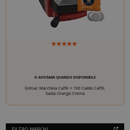
SADEVSESSID
.www.sai
AVVISAMI QUANDO DISPONIBILE
Grimac Macchina Caffè + 100 Cialde Caffè,
_GRECAPTCHA
Google LL
Saida Orange Crema
www.goo
FILTRO MARCHI