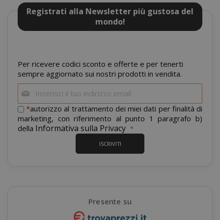
Registrati alla Newsletter più gustosa del
mondo!
recently_viewed_product_previous
Adobe Inc
www.sai
Per ricevere codici sconto e offerte e per tenerti
sempre aggiornato sui nostri prodotti in vendita.
Iscriviti
alla
nostra
*
autorizzo al trattamento dei miei dati per finalità di
X-Magento-Vary
Adobe Inc
newsletter:
marketing, con riferimento al punto 1 paragrafo b)
www.sai
Informativa sulla Privacy
della
ISCRIVITI
Presente su