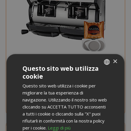
×
Questo sito web utilizza
cookie
ITALIAN
Questo sito web utilizza i cookie per
AVVISAMI QUANDO DISPONIBILE
ENGLISH
migliorare la tua esperienza di
Macchina Caffè, Dada Vapor Double 230V +
navigazione. Utilizzando il nostro sito web
100 Cialde Ese, Orange crema
cliccando su ACCETTA TUTTO acconsenti
a tutti i cookie o cliccando sulla "X" puoi
rifiutarli in conformità con la nostra policy
per i cookie.
Leggi di più