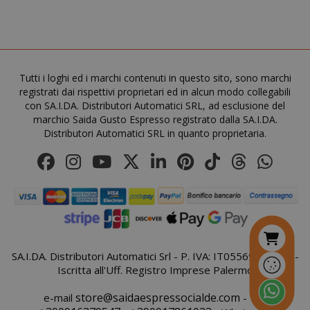
saida-popup
.www.sai
mage-cache-storage-section-
Adobe Inc
Tutti i loghi ed i marchi contenuti in questo sito, sono marchi
invalidation
www.sai
registrati dai rispettivi proprietari ed in alcun modo collegabili
con SA.I.DA. Distributori Automatici SRL, ad esclusione del
marchio Saida Gusto Espresso registrato dalla SA.I.DA.
Distributori Automatici SRL in quanto proprietaria.
mage-messages
Adobe Inc
www.sai
SA.I.DA. Distributori Automatici Srl - P. IVA: IT05569410821 -
Iscritta all'Uff. Registro Imprese Palermo
store@saidaespressocialde.com
e-mail
- Tel: