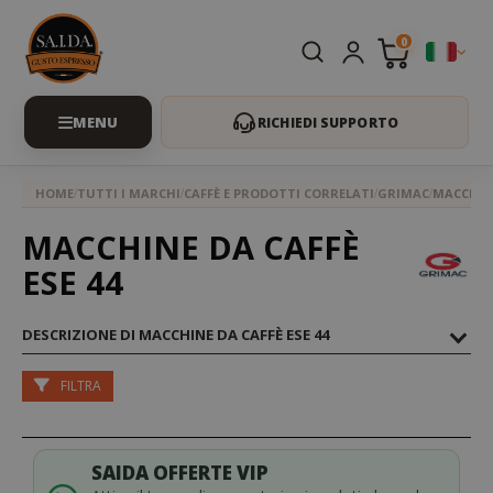
0
RICHIEDI SUPPORTO
HOME
TUTTI I MARCHI
CAFFÈ E PRODOTTI CORRELATI
GRIMAC
MACCHINE
MACCHINE DA CAFFÈ
ESE 44
DESCRIZIONE DI MACCHINE DA CAFFÈ ESE 44
FILTRA
SAIDA OFFERTE VIP