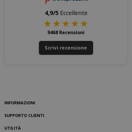
4,9/5
Eccellente
★
★
★
★
★
9468 Recensioni
product_data_storage
Adobe Inc
www.sai
Scrivi recensione
FPGSID
.saidagu
INFORMAZIONI
SUPPORTO CLIENTI
UTILITÀ