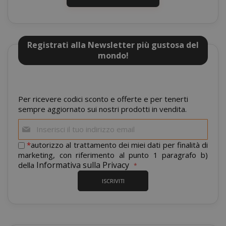
recently_compared_product
Adobe Inc
www.sai
Registrati alla Newsletter più gustosa del
mondo!
__cf_bm
Cloudflare
.twitter.
Per ricevere codici sconto e offerte e per tenerti
sempre aggiornato sui nostri prodotti in vendita.
Iscriviti
alla
nostra
*
autorizzo al trattamento dei miei dati per finalità di
newsletter:
marketing, con riferimento al punto 1 paragrafo b)
Informativa sulla Privacy
della
recently_viewed_product_previous
Adobe Inc
ISCRIVITI
www.sai