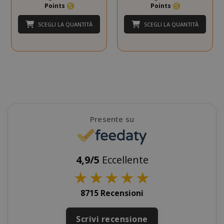
Points
Points
SCEGLI LA QUANTITÀ
SCEGLI LA QUANTITÀ
mage-cache-storage
Adobe Inc
www.sai
Presente su
4,9/5
Eccellente
★
★
★
★
★
8715 Recensioni
CrossDomainCookieScriptConsent_105
.crossdo
script.co
Scrivi recensione