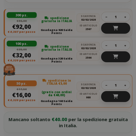
300 pz.
SCADENZA
−
+
spedizione
02/02/2028
€96,00
gratuita in ITALIA
€92,00
ID ARTICOLO
2567
Guadagna 920 Saida
€
0,307
per pezzo
Points
100 pz.
SCADENZA
−
+
spedizione
02/02/2028
€35,00
gratuita in ITALIA
€32,00
ID ARTICOLO
2566
Guadagna 320 Saida
€
0,320
per pezzo
Points
spedizione in
50 pz.
ITALIA €5,00
SCADENZA
−
+
02/02/2028
€17,50
(gratis con ordini
€16,00
ID ARTICOLO
da €40,00)
988
€
0,320
per pezzo
Guadagna 160 Saida
Points
Mancano soltanto
€40.00
per la spedizione gratuita
in Italia.