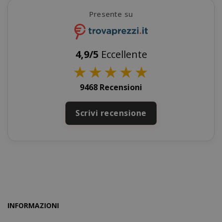
Presente su
X-Magento-Vary
Adobe Inc
www.sai
4,9/5
Eccellente
★
★
★
★
★
9468 Recensioni
Scrivi recensione
product_data_storage
Adobe Inc
www.sai
INFORMAZIONI