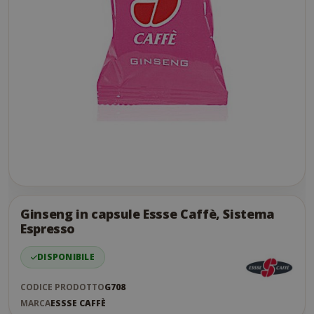
Skip
to
the
Ginseng in capsule Essse Caffè, Sistema
end
Espresso
of
the
DISPONIBILE
images
gallery
CODICE PRODOTTO
G708
MARCA
ESSSE CAFFÈ