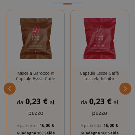
SADEVSESSID
.www.sai
_GRECAPTCHA
Google LL
www.goo
Miscela Barocco in
Capsule Essse Caffè
Capsule Essse Caffe
miscela Infinito
0,23 €
0,23 €
da
al
da
al
mage-cache-sessid
Adobe Inc
www.sai
pezzo
pezzo
16,00 €
16,00 €
A partire da
A partire da
Guadagna 160 Saida
Guadagna 160 Saida