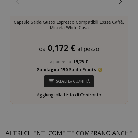
Capsule Saida Gusto Espresso Compatibili Essse Caffè,
Miscela White Casa
0,172 €
da
al pezzo
19,25 €
A partire da
CookieScriptConsent
CookieScr
Google
www.sai
Guadagna 190 Saida Points
Privacy Policy
SCEGLI LA QUANTITÀ
Aggiungi alla Lista di Confronto
ALTRI CLIENTI COME TE COMPRANO ANCHE