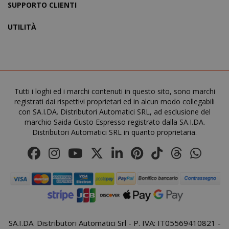
SUPPORTO CLIENTI
UTILITÀ
FPGSID
.saidagu
Tutti i loghi ed i marchi contenuti in questo sito, sono marchi
registrati dai rispettivi proprietari ed in alcun modo collegabili
con SA.I.DA. Distributori Automatici SRL, ad esclusione del
marchio Saida Gusto Espresso registrato dalla SA.I.DA.
Distributori Automatici SRL in quanto proprietaria.
saida-popup
.www.sai
mage-cache-storage-section-
Adobe Inc
invalidation
www.sai
SA.I.DA. Distributori Automatici Srl - P. IVA: IT05569410821 -