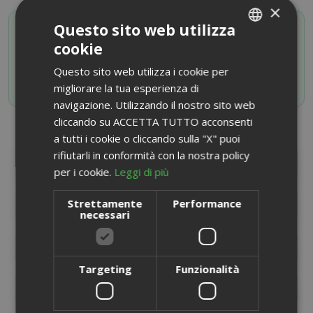
×
SAIDA OFFERTE VIP
Questo sito web utilizza
Attiva il tuo codice sconto iscrivendoti al canale
cookie
ITALIAN
Whatsapp
Questo sito web utilizza i cookie per
ENGLISH
ISCRIVITI ORA
migliorare la tua esperienza di
navigazione. Utilizzando il nostro sito web
cliccando su ACCETTA TUTTO acconsenti
a tutti i cookie o cliccando sulla "X" puoi
rifiutarli in conformità con la nostra policy
DESCRIZIONE PRODOTTO
per i cookie.
Leggi di più
Strettamente
Performance
INFORMAZIONI PRODOTTO
necessari
SCHEDA INFORMATIVA
Targeting
Funzionalità
RECENSIONI
13