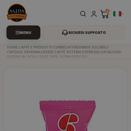
0
RICHIEDI SUPPORTO
HOME
CAFFÈ E PRODOTTI CORRELATI
BEVANDE SOLUBILI
CAPSULE ORIGINALI
ESSSE CAFFÈ SISTEMA ESPRESSO
CATALOGO
GINSENG IN CAPSULE ESSSE CAFFÈ, SISTEMA ESPRESSO
Skip
to
the
beginning
of
the
images
gallery