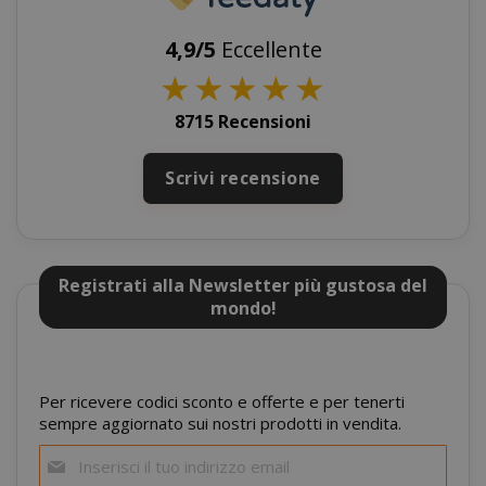
4,9/5
Eccellente
★
★
★
★
★
8715 Recensioni
Scrivi recensione
Registrati alla Newsletter più gustosa del
mage-cache-storage
mondo!
Adobe Inc
www.sai
Per ricevere codici sconto e offerte e per tenerti
sempre aggiornato sui nostri prodotti in vendita.
Iscriviti
alla