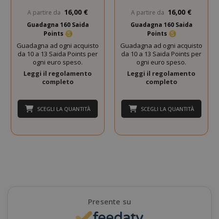
16,00 €
16,00 €
A partire da
A partire da
Guadagna 160 Saida
Guadagna 160 Saida
Points
Points
Guadagna ad ogni acquisto
Guadagna ad ogni acquisto
da 10 a 13 Saida Points per
da 10 a 13 Saida Points per
ogni euro speso.
ogni euro speso.
Leggi il regolamento
Leggi il regolamento
SADEVSESSID
.www.sai
completo
completo
_GRECAPTCHA
Google LL
SCEGLI LA QUANTITÀ
SCEGLI LA QUANTITÀ
www.goo
Presente su
mage-cache-sessid
Adobe Inc
www.sai