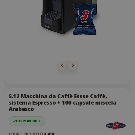
Skip
to
the
S.12 Macchina da Caffè Essse Caffè,
end
sistema Espresso + 100 capsule miscela
of
Arabesco
the
images
DISPONIBILE
gallery
CODICE PRODOTTO
G418