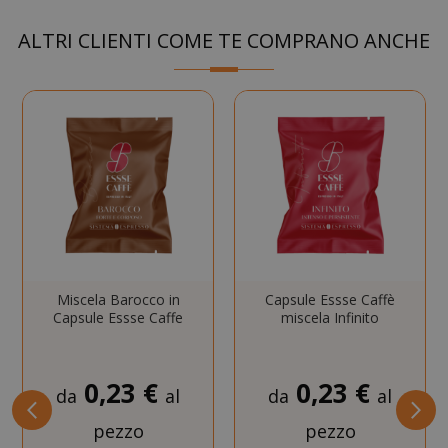
NOME
PROVIDE
ALTRI CLIENTI COME TE COMPRANO ANCHE
SID
Google LL
.google.
CookieScriptConsent
CookieScr
Miscela Barocco in
Capsule Essse Caffè
Google
www.sai
Capsule Essse Caffe
miscela Infinito
Privacy Policy
0,23 €
0,23 €
da
al
da
al
pezzo
pezzo