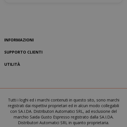
www.sai
X-Magento-Vary
Adobe Inc
INFORMAZIONI
www.sai
SUPPORTO CLIENTI
UTILITÀ
Tutti i loghi ed i marchi contenuti in questo sito, sono marchi
registrati dai rispettivi proprietari ed in alcun modo collegabili
con SA.I.DA. Distributori Automatici SRL, ad esclusione del
marchio Saida Gusto Espresso registrato dalla SA.I.DA.
Distributori Automatici SRL in quanto proprietaria.