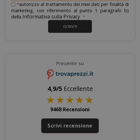
nostra
*
autorizzo al trattamento dei miei dati per finalità di
CrossDomainCookieScriptConsent_105
.crossdo
newsletter:
marketing, con riferimento al punto 1 paragrafo b)
script.co
Informativa sulla Privacy
della
ISCRIVITI
recently_compared_product
Adobe Inc
www.sai
__cf_bm
Presente su
Cloudflare
.twitter.
4,9/5
Eccellente
★
★
★
★
★
9468 Recensioni
Scrivi recensione
recently_viewed_product_previous
Adobe Inc