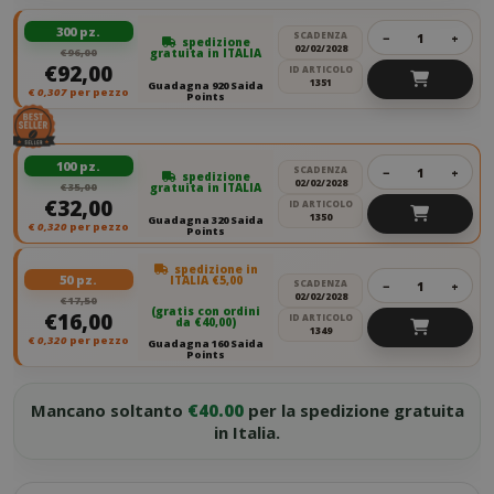
300 pz.
SCADENZA
−
+
spedizione
02/02/2028
€96,00
gratuita in ITALIA
€92,00
ID ARTICOLO
1351
Guadagna 920 Saida
€
0,307
per pezzo
Points
100 pz.
SCADENZA
−
+
spedizione
02/02/2028
€35,00
gratuita in ITALIA
€32,00
ID ARTICOLO
1350
Guadagna 320 Saida
€
0,320
per pezzo
Points
spedizione in
50 pz.
ITALIA €5,00
SCADENZA
−
+
02/02/2028
€17,50
(gratis con ordini
€16,00
ID ARTICOLO
da €40,00)
1349
€
0,320
per pezzo
Guadagna 160 Saida
Points
Mancano soltanto
€40.00
per la spedizione gratuita
in Italia.