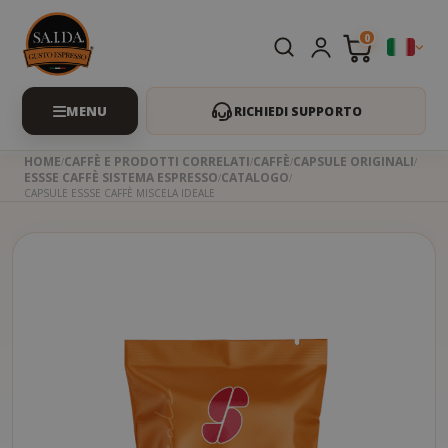
0
RICHIEDI SUPPORTO
HOME
CAFFÈ E PRODOTTI CORRELATI
CAFFÈ
CAPSULE ORIGINALI
ESSSE CAFFÈ SISTEMA ESPRESSO
CATALOGO
CAPSULE ESSSE CAFFÈ MISCELA IDEALE
Skip
to
the
beginning
of
the
images
gallery