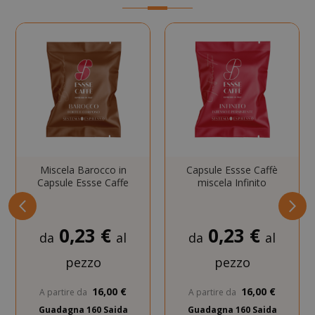
SADEVSESSID
.www.sai
_GRECAPTCHA
Google LL
www.goo
Miscela Barocco in
Capsule Essse Caffè
Capsule Essse Caffe
miscela Infinito
0,23 €
0,23 €
da
al
da
al
mage-cache-sessid
Adobe Inc
www.sai
pezzo
pezzo
16,00 €
16,00 €
A partire da
A partire da
Guadagna 160 Saida
Guadagna 160 Saida