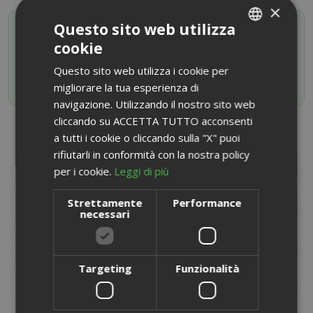
×
SAIDA OFFERTE VIP
Questo sito web utilizza
Attiva il tuo codice sconto iscrivendoti al canale
cookie
ITALIAN
Whatsapp
Questo sito web utilizza i cookie per
ENGLISH
ISCRIVITI ORA
migliorare la tua esperienza di
navigazione. Utilizzando il nostro sito web
cliccando su ACCETTA TUTTO acconsenti
a tutti i cookie o cliccando sulla "X" puoi
rifiutarli in conformità con la nostra policy
DESCRIZIONE PRODOTTO
per i cookie.
Leggi di più
Strettamente
Performance
INFORMAZIONI PRODOTTO
necessari
SCHEDA INFORMATIVA
Targeting
Funzionalità
RECENSIONI
36