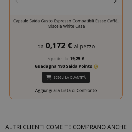
Capsule Saida Gusto Espresso Compatibili Essse Caffè,
Miscela White Casa
0,172 €
da
al pezzo
19,25 €
A partire da
CookieScriptConsent
CookieScr
Google
www.sai
Guadagna 190 Saida Points
Privacy Policy
SCEGLI LA QUANTITÀ
Aggiungi alla Lista di Confronto
ALTRI CLIENTI COME TE COMPRANO ANCHE