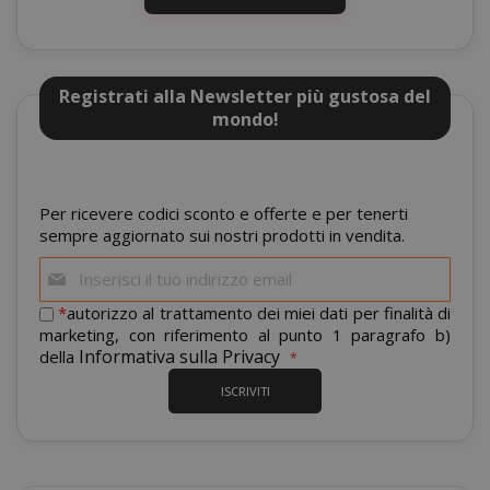
recently_compared_product
Adobe Inc
www.sai
Registrati alla Newsletter più gustosa del
mondo!
__cf_bm
Cloudflare
.twitter.
Per ricevere codici sconto e offerte e per tenerti
sempre aggiornato sui nostri prodotti in vendita.
Iscriviti
alla
nostra
*
autorizzo al trattamento dei miei dati per finalità di
newsletter:
marketing, con riferimento al punto 1 paragrafo b)
Informativa sulla Privacy
della
recently_viewed_product_previous
Adobe Inc
ISCRIVITI
www.sai