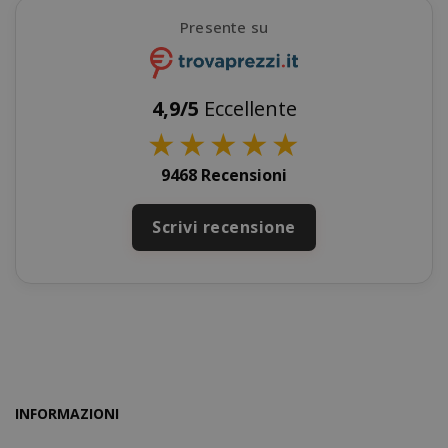
Presente su
X-Magento-Vary
Adobe Inc
www.sai
4,9/5
Eccellente
★
★
★
★
★
9468 Recensioni
Scrivi recensione
product_data_storage
Adobe Inc
www.sai
INFORMAZIONI