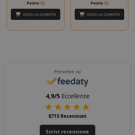
Points
Points
SCEGLI LA QUANTITÀ
SCEGLI LA QUANTITÀ
mage-cache-storage
Adobe Inc
www.sai
Presente su
4,9/5
Eccellente
★
★
★
★
★
8715 Recensioni
CrossDomainCookieScriptConsent_105
.crossdo
script.co
Scrivi recensione