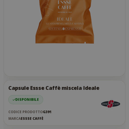
Skip
to
the
Capsule Essse Caffè miscela Ideale
end
of
DISPONIBILE
the
images
CODICE PRODOTTO
G391
gallery
MARCA
ESSSE CAFFÈ