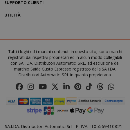
SUPPORTO CLIENTI
UTILITÀ
FPGSID
.saidagu
Tutti i loghi ed i marchi contenuti in questo sito, sono marchi
registrati dai rispettivi proprietari ed in alcun modo collegabili
con SA.I.DA. Distributori Automatici SRL, ad esclusione del
marchio Saida Gusto Espresso registrato dalla SA.I.DA.
Distributori Automatici SRL in quanto proprietaria.
saida-popup
.www.sai
mage-cache-storage-section-
Adobe Inc
invalidation
www.sai
SA.I.DA. Distributori Automatici Srl - P. IVA: IT05569410821 -