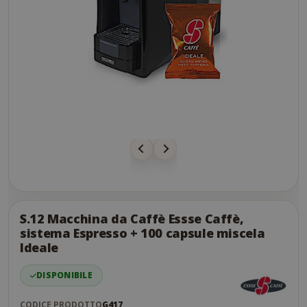
Skip
to
the
S.12 Macchina da Caffè Essse Caffè,
end
sistema Espresso + 100 capsule miscela
of
Ideale
the
images
DISPONIBILE
gallery
CODICE PRODOTTO
G417