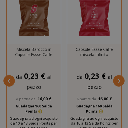
.google.
Miscela Barocco in
Capsule Essse Caffè
Capsule Essse Caffe
miscela Infinito
CookieScriptConsent
CookieScr
Google
www.sai
Privacy Policy
0,23 €
0,23 €
da
al
da
al
pezzo
pezzo
16,00 €
16,00 €
A partire da
A partire da
Guadagna 160 Saida
Guadagna 160 Saida
Points
Points
Guadagna ad ogni acquisto
Guadagna ad ogni acquisto
da 10 a 13 Saida Points per
da 10 a 13 Saida Points per