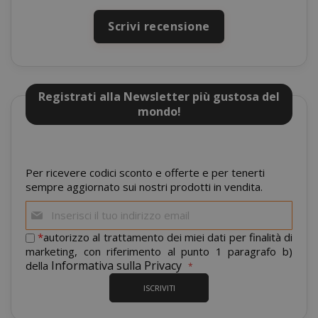
Scrivi recensione
Registrati alla Newsletter più gustosa del
mondo!
mage-cache-storage
Adobe Inc
www.sai
Per ricevere codici sconto e offerte e per tenerti
sempre aggiornato sui nostri prodotti in vendita.
Iscriviti
alla
nostra
*
autorizzo al trattamento dei miei dati per finalità di
newsletter:
marketing, con riferimento al punto 1 paragrafo b)
Informativa sulla Privacy
della
ISCRIVITI
CrossDomainCookieScriptConsent_105
.crossdo
script.co