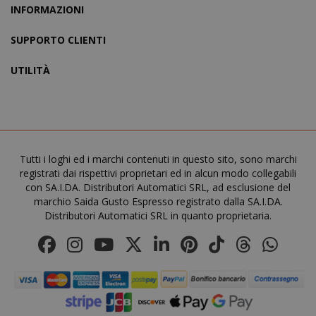
INFORMAZIONI
SUPPORTO CLIENTI
X-Magento-Vary
Adobe Inc
www.sai
UTILITÀ
Tutti i loghi ed i marchi contenuti in questo sito, sono marchi
registrati dai rispettivi proprietari ed in alcun modo collegabili
con SA.I.DA. Distributori Automatici SRL, ad esclusione del
marchio Saida Gusto Espresso registrato dalla SA.I.DA.
Distributori Automatici SRL in quanto proprietaria.
product_data_storage
Adobe Inc
www.sai