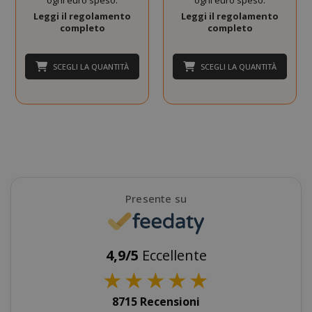
ogni euro speso.
ogni euro speso.
Leggi il regolamento
Leggi il regolamento
completo
completo
SCEGLI LA QUANTITÀ
SCEGLI LA QUANTITÀ
SADEVSESSID
.www.sai
_GRECAPTCHA
Google LL
www.goo
Presente su
mage-cache-sessid
4,9/5
Eccellente
Adobe Inc
www.sai
★
★
★
★
★
8715 Recensioni