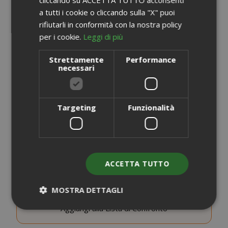
cliccando su ACCETTA TUTTO acconsenti
a tutti i cookie o cliccando sulla "X" puoi
rifiutarli in conformità con la nostra policy
per i cookie.
Leggi di più
Strettamente
Performance
necessari
Capsule Saida Gusto Espresso Compatibili Dolce
Gusto, Miscela White Casa
Targeting
Funzionalità
0,248 €
da
al pezzo
15,45 €
A partire da
ACCETTA TUTTO
Guadagna 150 Saida Points
SCEGLI LA QUANTITÀ
MOSTRA DETTAGLI
Aggiungi alla Lista di Confronto