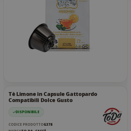
Skip
to
the
Tè Limone in Capsule Gattopardo
end
Compatibili Dolce Gusto
of
the
DISPONIBILE
images
gallery
CODICE PRODOTTO
G378