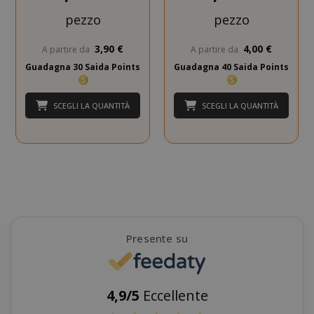
pezzo
pezzo
CookieScriptConsent
CookieScr
Google
www.sai
Privacy Policy
3,90 €
4,00 €
A partire da
A partire da
Guadagna 30 Saida Points
Guadagna 40 Saida Points
SCEGLI LA QUANTITÀ
SCEGLI LA QUANTITÀ
Presente su
SADEVSESSID
.www.sai
_GRECAPTCHA
Google LL
4,9/5
Eccellente
www.goo