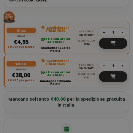
MARCA
TO.DA. CAFFÈ
spedizione in
16 pz.
ITALIA €5,00
SCADENZA
−
+
30/09/2027
€5,40
(gratis con ordini
€4,95
ID ARTICOLO
da €40,00)
1236
€
0,309
per pezzo
Guadagna 40 Saida
Points
spedizione in
128 pz.
ITALIA €5,00
SCADENZA
−
+
30/09/2027
€41,70
(gratis con ordini
€38,00
ID ARTICOLO
da €40,00)
1237
€
0,297
per pezzo
Guadagna 380 Saida
Points
Mancano soltanto
€40.00
per la spedizione gratuita
in Italia.