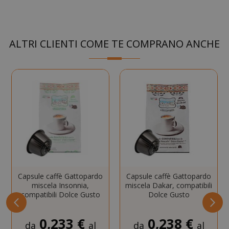
Strettamente necessari
Performance
Targeting
Funzionalità
I cookie strettamente necessari
ALTRI CLIENTI COME TE COMPRANO ANCHE
consentono le funzionalità principali del
sito web come l'accesso dell'utente e la
gestione dell'account. Il sito web non può
essere utilizzato correttamente senza i
cookie strettamente necessari.
NOME
PROVIDE
SID
Google LL
.google.
Capsule caffè Gattopardo
Capsule caffè Gattopardo
miscela Insonnia,
miscela Dakar, compatibili
compatibili Dolce Gusto
Dolce Gusto
0,233 €
0,238 €
da
al
da
al