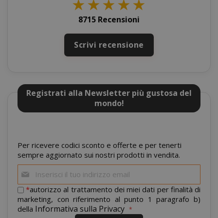
★
★
★
★
★
8715 Recensioni
Scrivi recensione
mage-cache-sessid
Adobe Inc
www.sai
Registrati alla Newsletter più gustosa del
mondo!
Per ricevere codici sconto e offerte e per tenerti
sempre aggiornato sui nostri prodotti in vendita.
Iscriviti
alla
nostra
*
autorizzo al trattamento dei miei dati per finalità di
newsletter:
marketing, con riferimento al punto 1 paragrafo b)
Informativa sulla Privacy
della