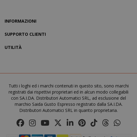
INFORMAZIONI
SUPPORTO CLIENTI
UTILITÀ
recently_viewed_product_previous
Adobe Inc
www.sai
Tutti i loghi ed i marchi contenuti in questo sito, sono marchi
registrati dai rispettivi proprietari ed in alcun modo collegabili
X-Magento-Vary
Adobe Inc
con SA.I.DA. Distributori Automatici SRL, ad esclusione del
www.sai
marchio Saida Gusto Espresso registrato dalla SA.I.DA.
Distributori Automatici SRL in quanto proprietaria.