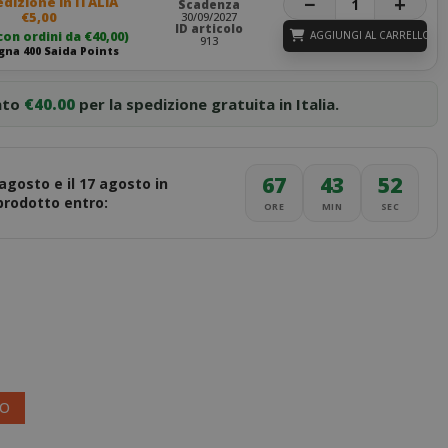
−
+
dizione in ITALIA
Scadenza
€5,00
30/09/2027
ID articolo
con ordini da €40,00)
AGGIUNGI AL CARRELLO
913
na 400 Saida Points
nto
€40.00
per la spedizione gratuita in Italia.
67
43
51
 agosto e il 17 agosto in
 prodotto entro:
ORE
MIN
SEC
VO