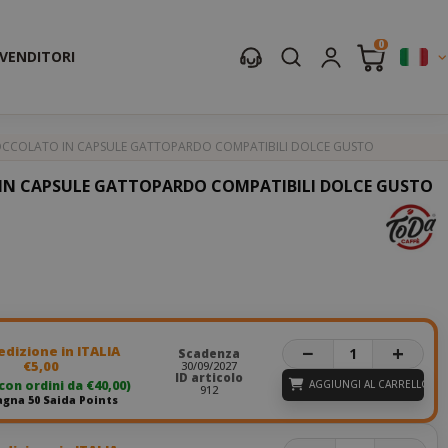
0
IVENDITORI
OCCOLATO IN CAPSULE GATTOPARDO COMPATIBILI DOLCE GUSTO
IN CAPSULE GATTOPARDO COMPATIBILI DOLCE GUSTO
−
+
dizione in ITALIA
Scadenza
€5,00
30/09/2027
ID articolo
 con ordini da €40,00)
AGGIUNGI AL CARRELLO
912
gna 50 Saida Points