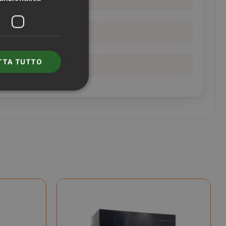
), sale, aromi
TTA TUTTO
e l'accesso
nte senza i cookie
ENZA
DESCRIZIONE
nno
Questo è un
nome di cookie
molto comune,
ma dove si
trova come