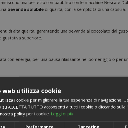
antiscono una perfetta compatibilità con le macchine Nescafè D
 una
bevanda solubile
di qualità, con la semplicità di una capsula.
enti di alta qualità, garantendo una bevanda al cioccolato dal gus
a gustativa superiore.
iornata con energia, per una pausa rilassante nel pomeriggio o pe
da su Saida Gusto Espresso. Un prodotto che combina gusto, quali
 web utilizza cookie
quisita bevanda:
acquista ora
!
ilizza i cookie per migliorare la tua esperienza di navigazione. Ut
 su ACCETTA TUTTO acconsenti a tutti i cookie o cliccando sulla "X"
nostra policy per i cookie.
Leggi di più
nte
Performance
Targeting
F
 Dolce Gusto