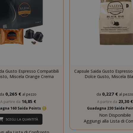
Google Privacy Policy
Consent
4
CookieScript
www.saidagustoespresso.com
setti
2 gi
da Gusto Espresso Compatibili
Capsule Saida Gusto Espresso
sto, Miscela Orange Crema
Dolce Gusto, Miscela Bl
0,265 €
0,227 €
da
al pezzo
da
al pezz
16,85 €
23,30 €
A partire da
A partire da
agna 160 Saida Points
Guadagna 230 Saida Poi
Non Disponibile
SCEGLI LA QUANTITÀ
Aggiungi alla Lista di Co
gi alla Lista di Confronto