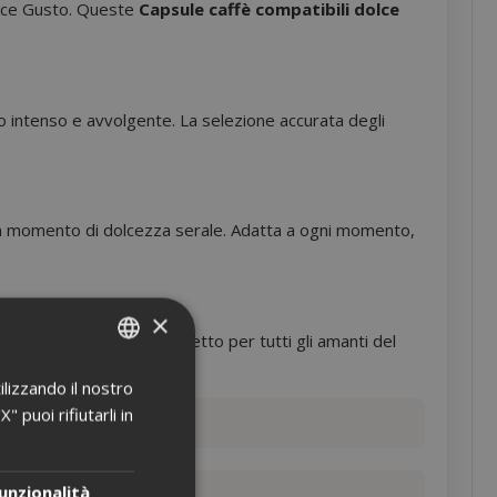
olce Gusto. Queste
Capsule caffè compatibili dolce
to intenso e avvolgente. La selezione accurata degli
r un momento di dolcezza serale. Adatta a ogni momento,
×
tà e convenienza, perfetto per tutti gli amanti del
ilizzando il nostro
ITALIAN
 puoi rifiutarli in
ENGLISH
unzionalità