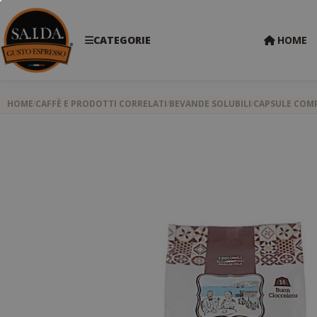
CATEGORIE
HOME
HOME
CAFFÈ E PRODOTTI CORRELATI
BEVANDE SOLUBILI
CAPSULE COMP
Skip
to
the
end
of
the
images
gallery