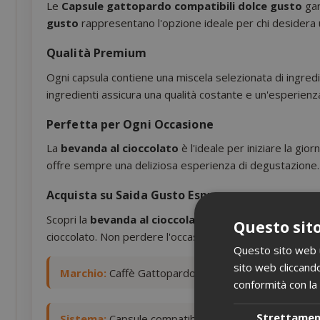
Le
Capsule gattopardo compatibili dolce gusto
gar
gusto
rappresentano l'opzione ideale per chi desidera
Qualità Premium
Ogni capsula contiene una miscela selezionata di ingredi
ingredienti assicura una qualità costante e un'esperienz
Perfetta per Ogni Occasione
La
bevanda al cioccolato
è l'ideale per iniziare la g
offre sempre una deliziosa esperienza di degustazione.
Acquista su Saida Gusto Espresso
Scopri la
bevanda al cioccolato
di Caffè Gattopardo-To
Questo sito
cioccolato. Non perdere l'occasione di goderti questa s
Questo sito web ut
sito web cliccando
Marchio:
Caffè Gattopardo-Toda
conformità con la 
Strettame
Sistema:
Capsule compatibili con macchine Nescafè