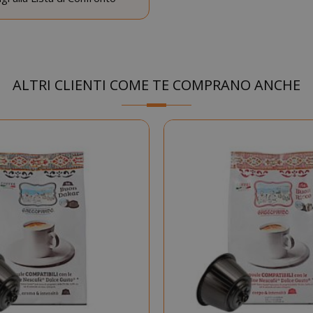
.www.saidagustoespresso.com
59 mi
58 se
5 me
Google LLC
www.google.com
setti
ALTRI CLIENTI COME TE COMPRANO ANCHE
essid
59 mi
Adobe Inc.
www.saidagustoespresso.com
55 se