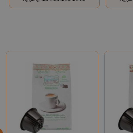
SADEVSESSID
_GRECAPTCHA
mage-cache-s