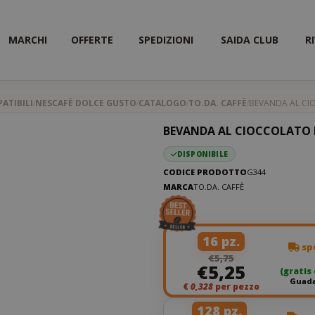
MARCHI
OFFERTE
SPEDIZIONI
SAIDA CLUB
R
ATIBILI
NESCAFÈ DOLCE GUSTO
CATALOGO
TO.DA. CAFFÈ
BEVANDA AL CI
BEVANDA AL CIOCCOLATO 
DISPONIBILE
CODICE PRODOTTO
G344
MARCA
TO.DA. CAFFÈ
16 pz.
spe
€5,75
€5,25
(gratis
Guada
€
0,328
per pezzo
128 pz.