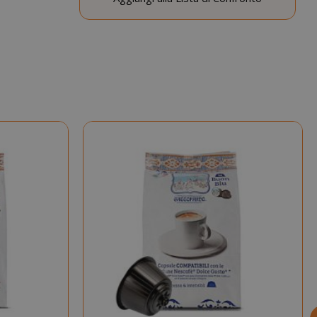
nuti
condi
si 4
Google
mane
reCAPTCHA
imposta un
cookie
necessario
(_GRECAPTCHA)
quando viene
eseguito allo
scopo di fornire
la sua analisi dei
rischi.
nuti
Il valore di
condi
questo cookie
attiva la pulizia
della memoria
cache locale.
Quando il
cookie viene
rimosso
dall'applicazione