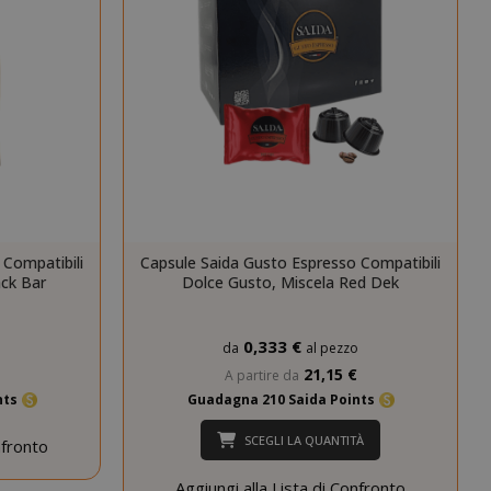
cookie di
sessione è
probabile che
venga utilizzato
per la gestione
dello stato della
sessione.
Questo cookie
mane
viene utilizzato
orni
dal servizio
Cookie-
Script.com per
 Compatibili
Capsule Saida Gusto Espresso Compatibili
ricordare le
ack Bar
Dolce Gusto, Miscela Red Dek
preferenze di
consenso sui
cookie dei
visitatori. È
0,333 €
o
da
al pezzo
necessario che il
21,15 €
A partire da
banner dei
nts
Guadagna 210 Saida Points
cookie di
Cookie-
SCEGLI LA QUANTITÀ
Script.com
nfronto
funzioni
correttamente.
Aggiungi alla Lista di Confronto