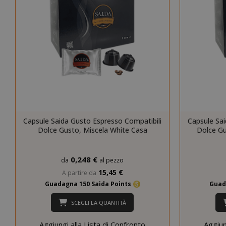
CookieScript
Capsule Saida Gusto Espresso Compatibili
Capsule Sai
Dolce Gusto, Miscela White Casa
Dolce Gu
0,248 €
da
al pezzo
15,45 €
A partire da
Guadagna 150 Saida Points
Guad
SCEGLI LA QUANTITÀ
Aggiungi alla Lista di Confronto
Aggiun