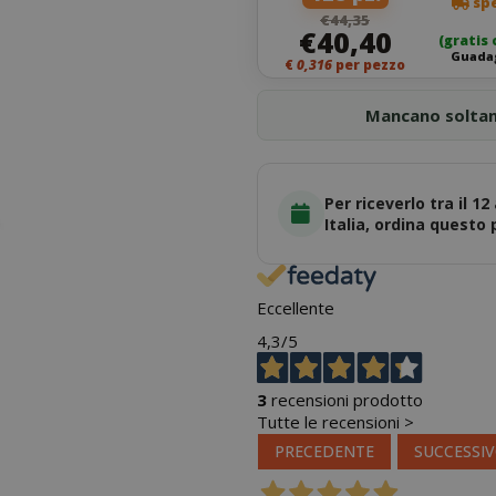
spe
€44,35
€40,40
(gratis 
Guadag
€
0,316
per pezzo
Mancano solta
Per riceverlo tra il 12
Italia, ordina questo
Eccellente
4,3
/5
3
recensioni prodotto
Tutte le recensioni >
PRECEDENTE
SUCCESSI