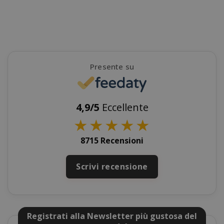
SADEVSESSID
.www.sai
_GRECAPTCHA
Google LL
www.goo
Presente su
4,9/5
Eccellente
★
★
★
★
★
8715 Recensioni
mage-cache-sessid
Adobe Inc
www.sai
Scrivi recensione
Registrati alla Newsletter più gustosa del