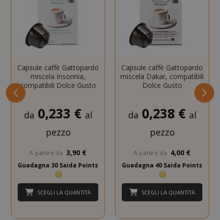
Capsule caffè Gattopardo
Capsule caffè Gattopardo
CookieScriptConsent
CookieScr
miscela Insonnia,
miscela Dakar, compatibili
Google
www.sai
compatibili Dolce Gusto
Dolce Gusto
Privacy Policy
0,233 €
0,238 €
da
al
da
al
pezzo
pezzo
3,90 €
4,00 €
A partire da
A partire da
Guadagna 30 Saida Points
Guadagna 40 Saida Points
SCEGLI LA QUANTITÀ
SCEGLI LA QUANTITÀ