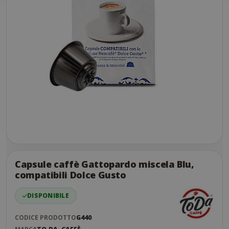
Skip
to
the
Capsule caffè Gattopardo miscela Blu,
end
compatibili Dolce Gusto
of
the
DISPONIBILE
images
gallery
CODICE PRODOTTO
G440