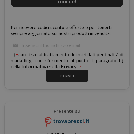
mondo!
Per ricevere codici sconto e offerte e per tenerti
sempre aggiornato sui nostri prodotti in vendita.
Iscriviti
mage-cache-storage
Adobe Inc
www.sai
alla
nostra
*
autorizzo al trattamento dei miei dati per finalità di
newsletter:
marketing, con riferimento al punto 1 paragrafo b)
Informativa sulla Privacy
della
ISCRIVITI
CrossDomainCookieScriptConsent_105
.crossdo
script.co
Presente su
recently_compared_product
Adobe Inc
www.sai