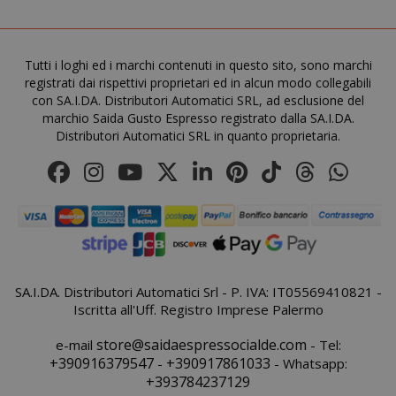
www.sai
Tutti i loghi ed i marchi contenuti in questo sito, sono marchi
registrati dai rispettivi proprietari ed in alcun modo collegabili
con SA.I.DA. Distributori Automatici SRL, ad esclusione del
marchio Saida Gusto Espresso registrato dalla SA.I.DA.
Distributori Automatici SRL in quanto proprietaria.
SA.I.DA. Distributori Automatici Srl - P. IVA: IT05569410821 -
product_data_storage
Adobe Inc
Iscritta all'Uff. Registro Imprese Palermo
www.sai
store@saidaespressocialde.com
e-mail
- Tel:
+390916379547
+390917861033
-
- Whatsapp:
+393784237129