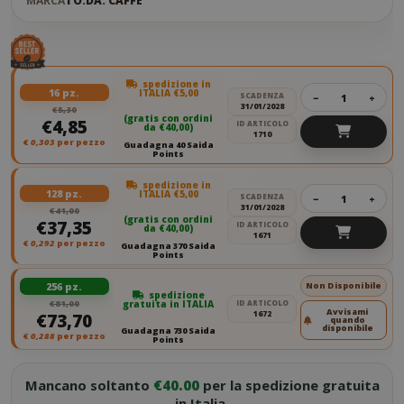
MARCA
TO.DA. CAFFÈ
spedizione in
16 pz.
ITALIA €5,00
SCADENZA
−
+
31/01/2028
€5,30
(gratis con ordini
€4,85
ID ARTICOLO
da €40,00)
1710
€
0,303
per pezzo
Guadagna 40 Saida
Points
spedizione in
128 pz.
ITALIA €5,00
SCADENZA
−
+
31/01/2028
€41,00
(gratis con ordini
€37,35
ID ARTICOLO
da €40,00)
1671
€
0,292
per pezzo
Guadagna 370 Saida
Points
256 pz.
Non Disponibile
spedizione
€81,00
gratuita in ITALIA
ID ARTICOLO
Avvisami
1672
€73,70
quando
disponibile
Guadagna 730 Saida
€
0,288
per pezzo
Points
Mancano soltanto
€40.00
per la spedizione gratuita
in Italia.