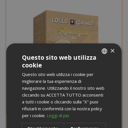
×
Questo sito web utilizza
cookie
ITALIAN
Questo sito web utilizza i cookie per
ENGLISH
migliorare la tua esperienza di
navigazione. Utilizzando il nostro sito web
cliccando su ACCETTA TUTTO acconsenti
a tutti i cookie o cliccando sulla "X" puoi
rifiutarli in conformità con la nostra policy
Prezzo
3,65 €
per i cookie.
Leggi di più
3,95 €
speciale
Guadagna 30 Saida Points