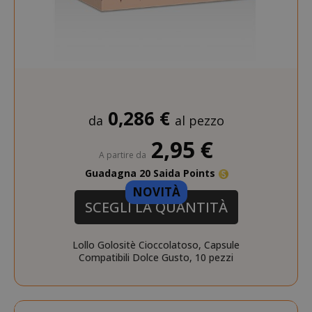
referrer_url
.twitch.tv
.www.saidagustoespresso.com
0,286 €
da
al pezzo
2,95 €
A partire da
Guadagna 20 Saida Points
NOVITÀ
SCEGLI LA QUANTITÀ
Lollo Golositè Cioccolatoso, Capsule
Compatibili Dolce Gusto, 10 pezzi