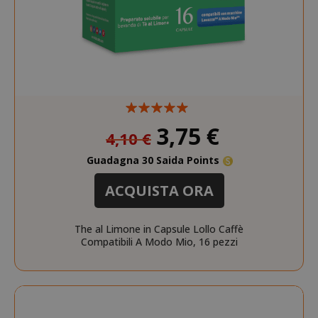
gestione dell'account. Il sito web non può
essere utilizzato correttamente senza i
cookie strettamente necessari.
NOME
PROVIDE
SID
Google LL
.google.
Prezzo
3,75 €
4,10 €
speciale
Guadagna 30 Saida Points
ACQUISTA ORA
The al Limone in Capsule Lollo Caffè
Compatibili A Modo Mio, 16 pezzi
CookieScriptConsent
CookieScr
Google
www.sai
Privacy Policy