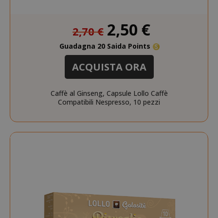
Prezzo
2,50 €
2,70 €
speciale
mage-cache-storage-section-
Adobe Inc
invalidation
www.sai
Guadagna 20 Saida Points
ACQUISTA ORA
Caffè al Ginseng, Capsule Lollo Caffè
Compatibili Nespresso, 10 pezzi
mage-messages
Adobe Inc
www.sai