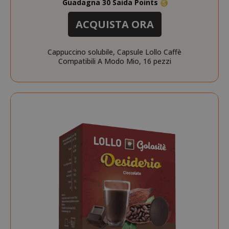
Guadagna 30 Saida Points
ACQUISTA ORA
mage-cache-sessid
Adobe Inc
www.sai
Cappuccino solubile, Capsule Lollo Caffè
Compatibili A Modo Mio, 16 pezzi
mage-cache-storage
Adobe Inc
www.sai