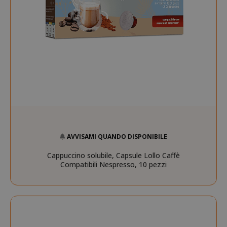
__stripe_mid
Stripe Inc.
.www.saidagustoespres
test_cookie
15 minuti
Google LLC
.doubleclick.net
AVVISAMI QUANDO DISPONIBILE
Cappuccino solubile, Capsule Lollo Caffè
Compatibili Nespresso, 10 pezzi