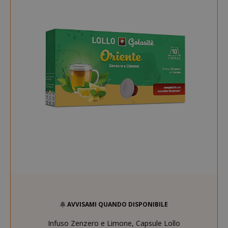
recently_viewed_product_previous
Adobe Inc
www.sai
X-Magento-Vary
Adobe Inc
www.sai
AVVISAMI QUANDO DISPONIBILE
Infuso Zenzero e Limone, Capsule Lollo