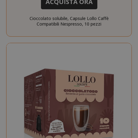
ACQUISTA ORA
.www.saidagustoespres
Cioccolato solubile, Capsule Lollo Caffè
Compatibili Nespresso, 10 pezzi
_ga_HF45E1SR9H
.saidagustoespresso.com
m
Stripe
m.stripe.com
form_key
Adobe Inc.
.www.saidagustoespres