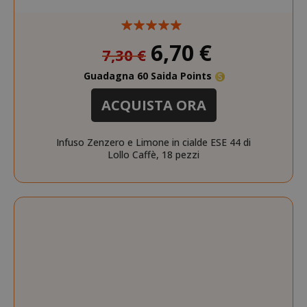
Prezzo
6,70 €
7,30 €
speciale
Guadagna 60 Saida Points
ACQUISTA ORA
Infuso Zenzero e Limone in cialde ESE 44 di
Lollo Caffè, 18 pezzi