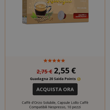
section_data_ids
Adobe Inc
www.sai
Prezzo
2,55 €
2,75 €
speciale
Guadagna 20 Saida Points
ACQUISTA ORA
form_key
Adobe Inc
www.sai
Caffè d'Orzo Solubile, Capsule Lollo Caffè
Compatibili Nespresso, 10 pezzi