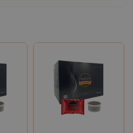
cookie di
sessione è
probabile che
venga utilizzato
per la gestione
dello stato della
sessione.
Questo cookie
mane
viene utilizzato
orni
dal servizio
Cookie-
Script.com per
ricordare le
preferenze di
consenso sui
cookie dei
visitatori. È
necessario che il
banner dei
cookie di
Cookie-
Script.com
funzioni
correttamente.