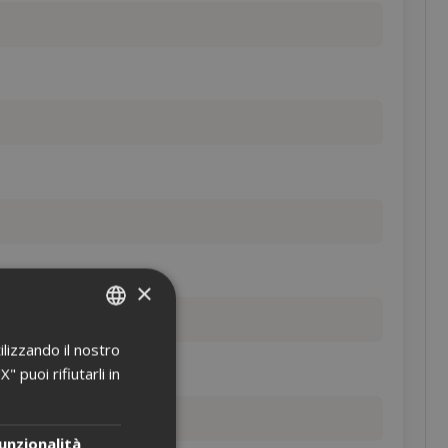
×
ilizzando il nostro
ITALIAN
 puoi rifiutarli in
ENGLISH
unzionalità