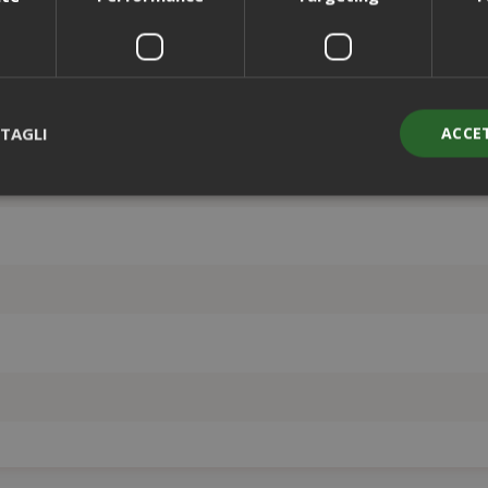
i
TAGLI
ACCE
Strettamente necessari
Performance
Targeting
Funzionalità
ente necessari consentono le funzionalità principali del sito web com
gestione dell'account. Il sito web non può essere utilizzato correttame
essari.
PROVIDER / DOMINIO
SCAD
1 a
Google LLC
.google.com