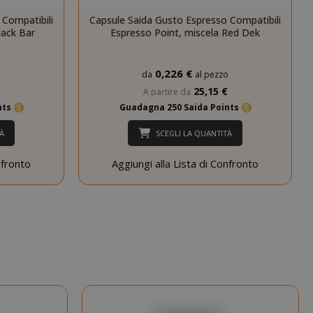
nuti
 Compatibili
Capsule Saida Gusto Espresso Compatibili
condi
lack Bar
Espresso Point, miscela Red Dek
si 4
Google
mane
reCAPTCHA
0,226 €
o
da
al pezzo
imposta un
25,15 €
cookie
A partire da
necessario
nts
Guadagna 250 Saida Points
(_GRECAPTCHA)
quando viene
À
SCEGLI LA QUANTITÀ
eseguito allo
scopo di fornire
nfronto
Aggiungi alla Lista di Confronto
la sua analisi dei
rischi.
nuti
Il valore di
condi
questo cookie
attiva la pulizia
della memoria
cache locale.
Quando il
cookie viene
rimosso
dall'applicazione