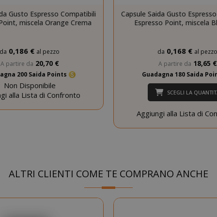
.www.saidagustoespresso.com
59 mi
da Gusto Espresso Compatibili
Capsule Saida Gusto Espresso
58 se
Point, miscela Orange Crema
Espresso Point, miscela B
5 me
Google LLC
www.google.com
setti
0,186 €
0,168 €
da
al pezzo
da
al pezz
20,70 €
18,65 €
A partire da
A partire da
agna 200 Saida Points
Guadagna 180 Saida Poi
Non Disponibile
SCEGLI LA QUANTIT
gi alla Lista di Confronto
Aggiungi alla Lista di Co
essid
59 mi
Adobe Inc.
www.saidagustoespresso.com
55 se
ALTRI CLIENTI COME TE COMPRANO ANCHE