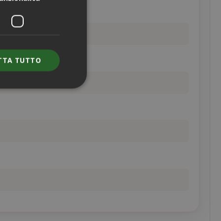
TTA TUTTO
e l'accesso
nte senza i cookie
ENZA
DESCRIZIONE
nno
Questo è un
nome di cookie
molto comune,
ma dove si
trova come