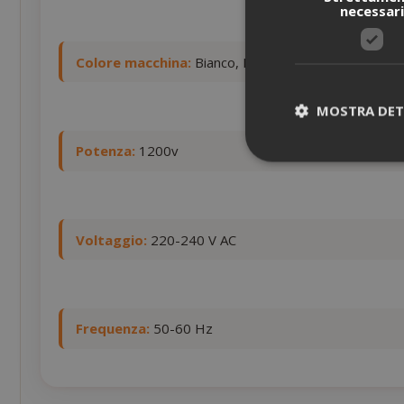
necessar
Colore macchina:
Bianco, Rosso, Nero
MOSTRA DET
Potenza:
1200v
I cookie strettam
Voltaggio:
220-240 V AC
dell'utente e la 
strettamente nec
NOME
Frequenza:
50-60 Hz
SID