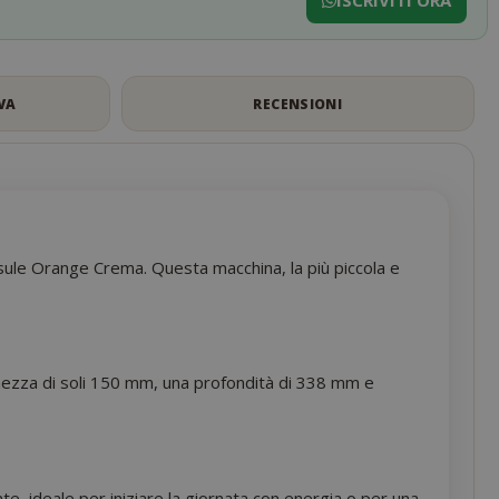
ISCRIVITI ORA
VA
RECENSIONI
psule Orange Crema. Questa macchina, la più piccola e
hezza di soli 150 mm, una profondità di 338 mm e
e, ideale per iniziare la giornata con energia o per una