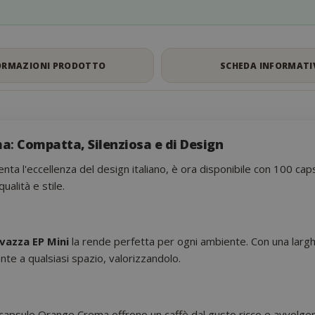
ORMAZIONI PRODOTTO
SCHEDA INFORMATI
ma
:
Compatta, Silenziosa e di Design
nta l'eccellenza del design italiano, è ora disponibile con 100 ca
ualità e stile.
vazza EP Mini
la rende perfetta per ogni ambiente. Con una larg
te a qualsiasi spazio, valorizzandolo.
 capsule Orange Crema offrono un caffè dal gusto ricco e avvolgent