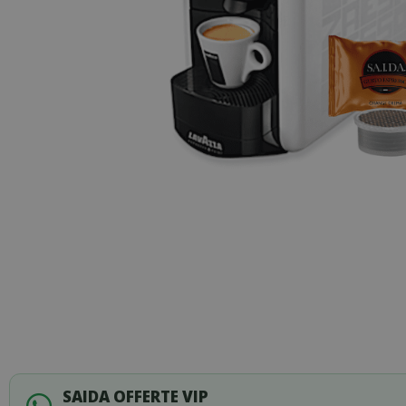
Skip
to
the
beginning
of
SAIDA OFFERTE VIP