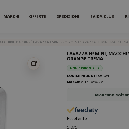
MARCHI
OFFERTE
SPEDIZIONI
SAIDA CLUB
R
ACCHINE DA CAFFÈ
LAVAZZA ESPRESSO POINT
LAVAZZA EP MINI, MACCHINA
LAVAZZA EP MINI, MACCHIN
ORANGE CREMA
NON DISPONIBILE
CODICE PRODOTTO
G784
MARCA
CAFFÈ LAVAZZA
Mancano solta
Eccellente
5,0
/5