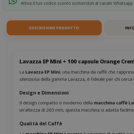
the
Attiva il tuo codice sconto iscrivendoti al canale Whatsapp
images
gallery
DESCRIZIONE PRODOTTO
INF
Lavazza EP Mini
+ 100 capsule Orange Cre
La
Lavazza EP Mini
, una macchina da caffè che rapprese
silenziosa della gamma Lavazza, è l'ideale per chi cerca q
Design e Dimensioni
Il design compatto e moderno della
macchina caffè La
un'altezza di 265 mm, questa macchina si adatta facilmen
Qualità del Caffè
La
macchina EP Mini Lavazza
è sinonimo di qualità. Le