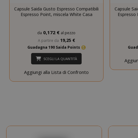
SADEVSESSID
Capsule Saida Gusto Espresso Compatibili
Capsule Sai
Espresso Point, miscela White Casa
Espresso 
_GRECAPTCHA
0,172 €
da
al pezzo
19,25 €
A partire da
Guadagna 190 Saida Points
Guad
SCEGLI LA QUANTITÀ
Aggiun
Aggiungi alla Lista di Confronto
mage-cache-s