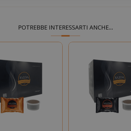
Google Privacy Policy
POTREBBE INTERESSARTI ANCHE...
Consent
4
CookieScript
www.saidagustoespresso.com
setti
2 gi