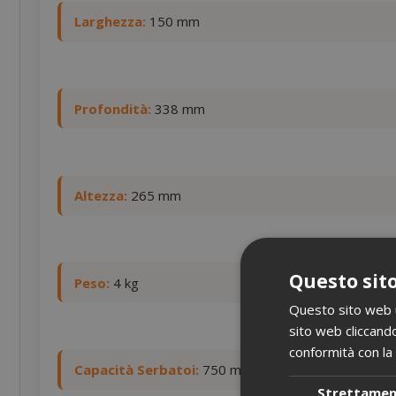
Larghezza:
150 mm
Profondità:
338 mm
Altezza:
265 mm
Questo sito
Peso:
4 kg
Questo sito web ut
sito web cliccando
conformità con la 
Capacità Serbatoi:
750 ml
Strettame