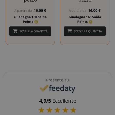
16,00 €
16,00 €
A partire da
A partire da
Guadagna 160 Saida
Guadagna 160 Saida
Points
Points
SCEGLI LA QUANTITÀ
SCEGLI LA QUANTITÀ
mage-cache-storage
Adobe Inc
www.sai
Presente su
4,9/5
Eccellente
★
★
★
★
★
CrossDomainCookieScriptConsent_105
.crossdo
script.co