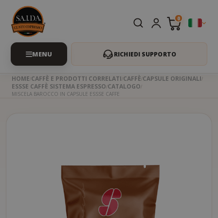
0
RICHIEDI SUPPORTO
HOME
CAFFÈ E PRODOTTI CORRELATI
CAFFÈ
CAPSULE ORIGINALI
ESSSE CAFFÈ SISTEMA ESPRESSO
CATALOGO
MISCELA BAROCCO IN CAPSULE ESSSE CAFFE
Skip
to
the
beginning
of
the
images
gallery