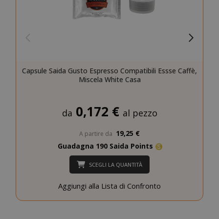
SID
Google LL
.google.
Capsule Saida Gusto Espresso Compatibili Essse Caffè,
Miscela White Casa
0,172 €
da
al pezzo
CookieScriptConsent
CookieScr
Google
www.sai
Privacy Policy
19,25 €
A partire da
Guadagna 190 Saida Points
SCEGLI LA QUANTITÀ
Aggiungi alla Lista di Confronto