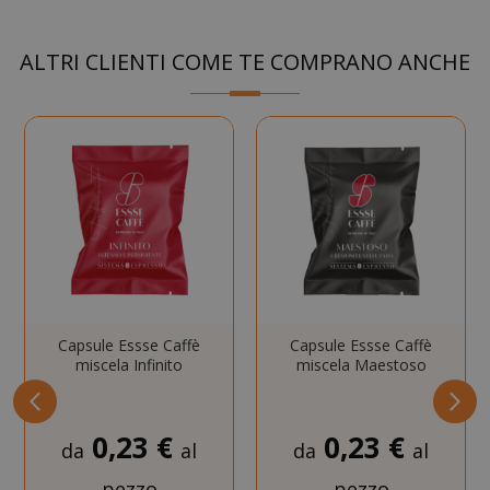
ALTRI CLIENTI COME TE COMPRANO ANCHE
SADEVSESSID
.www.sai
_GRECAPTCHA
Google LL
www.goo
Capsule Essse Caffè
Capsule Essse Caffè
miscela Infinito
miscela Maestoso
mage-cache-sessid
Adobe Inc
www.sai
0,23 €
0,23 €
da
al
da
al
pezzo
pezzo