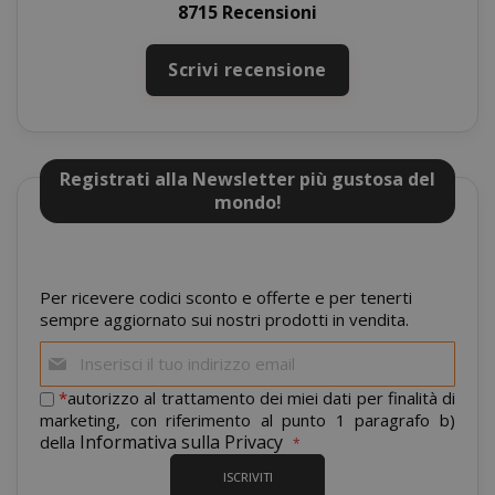
8715 Recensioni
recently_compared_product
Adobe Inc
Scrivi recensione
www.sai
__cf_bm
Cloudflare
Registrati alla Newsletter più gustosa del
.twitter.
mondo!
Per ricevere codici sconto e offerte e per tenerti
sempre aggiornato sui nostri prodotti in vendita.
Iscriviti
alla
nostra
*
autorizzo al trattamento dei miei dati per finalità di
newsletter:
marketing, con riferimento al punto 1 paragrafo b)
recently_viewed_product_previous
Adobe Inc
Informativa sulla Privacy
della
www.sai
ISCRIVITI