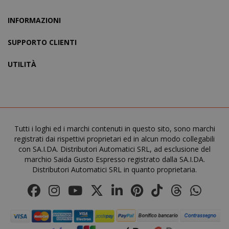
www.sai
INFORMAZIONI
SUPPORTO CLIENTI
UTILITÀ
FPGSID
.saidagu
Tutti i loghi ed i marchi contenuti in questo sito, sono marchi
registrati dai rispettivi proprietari ed in alcun modo collegabili
con SA.I.DA. Distributori Automatici SRL, ad esclusione del
saida-popup
.www.sai
marchio Saida Gusto Espresso registrato dalla SA.I.DA.
Distributori Automatici SRL in quanto proprietaria.
mage-cache-storage-section-
Adobe Inc
invalidation
www.sai