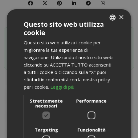
×
Questo sito web utilizza
cookie
SAIDA OFFERTE VIP
ITALIAN
Attiva il tuo codice sconto iscrivendoti al canale
Questo sito web utilizza i cookie per
ENGLISH
Whatsapp
migliorare la tua esperienza di
navigazione. Utilizzando il nostro sito web
ISCRIVITI ORA
cliccando su ACCETTA TUTTO acconsenti
a tutti i cookie o cliccando sulla "X" puoi
rifiutarli in conformità con la nostra policy
per i cookie.
Leggi di più
DESCRIZIONE PRODOTTO
Strettamente
Performance
necessari
INFORMAZIONI PRODOTTO
Targeting
Funzionalità
SCHEDA INFORMATIVA