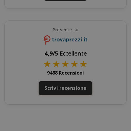
X-Magento-Vary
Adobe Inc
www.sai
Presente su
4,9/5
Eccellente
★
★
★
★
★
9468 Recensioni
Scrivi recensione
product_data_storage
Adobe Inc