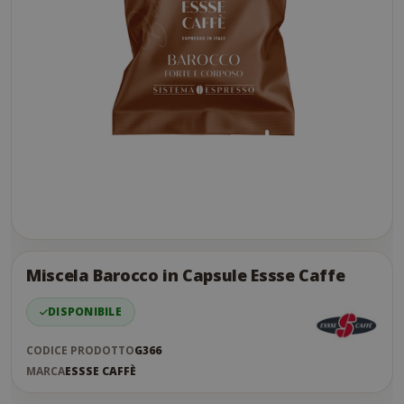
Skip
to
the
Miscela Barocco in Capsule Essse Caffe
end
of
DISPONIBILE
the
images
CODICE PRODOTTO
G366
gallery
MARCA
ESSSE CAFFÈ