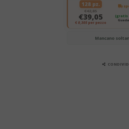
128 pz.
spe
€42,85
€39,05
(gratis
Guadag
€
0,305
per pezzo
Mancano solta
CONDIVIDI