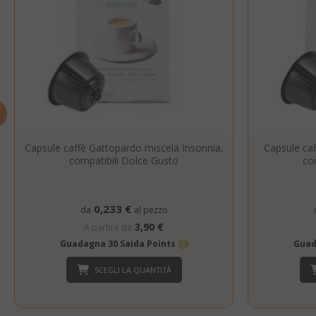
SADEVSESSID
_GRECAPTCHA
Capsule caffè Gattopardo miscela Insonnia,
Capsule ca
compatibili Dolce Gusto
co
mage-cache-s
0,233 €
da
al pezzo
3,90 €
A partire da
Guadagna 30 Saida Points
Guad
SCEGLI LA QUANTITÀ