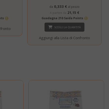
cookie di
0,333 €
o
da
al pezzo
sessione è
probabile che
21,15 €
A partire da
venga utilizzato
nts
Guadagna 210 Saida Points
per la gestione
dello stato della
SCEGLI LA QUANTITÀ
nfronto
sessione.
Questo cookie
Aggiungi alla Lista di Confronto
mane
viene utilizzato
orni
dal servizio
Cookie-
Script.com per
ricordare le
preferenze di
consenso sui
cookie dei
visitatori. È
necessario che il
banner dei
cookie di
Cookie-
Script.com
funzioni
correttamente.