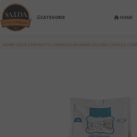
CATEGORIE
HOME
HOME
CAFFÈ E PRODOTTI CORRELATI
BEVANDE SOLUBILI
CAPSULE COMP
Skip
to
the
end
of
the
images
gallery