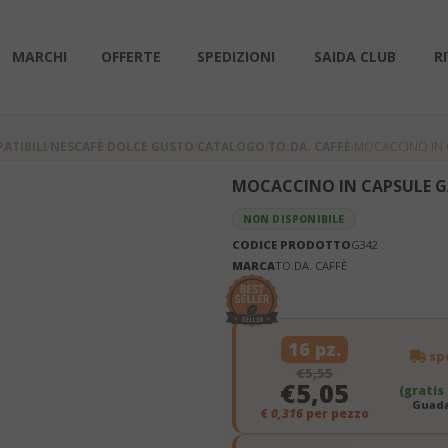
MARCHI
OFFERTE
SPEDIZIONI
SAIDA CLUB
R
ATIBILI
NESCAFÈ DOLCE GUSTO
CATALOGO
TO.DA. CAFFÈ
MOCACCINO IN 
MOCACCINO IN CAPSULE 
NON DISPONIBILE
CODICE PRODOTTO
G342
MARCA
TO.DA. CAFFÈ
16 pz.
spe
€5,55
€5,05
(gratis
Guada
€
0,316
per pezzo