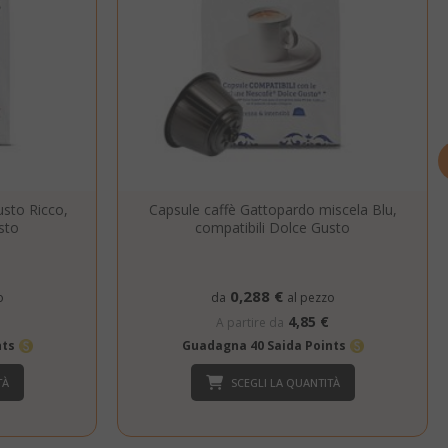
nuti
condi
si 4
Google
mane
reCAPTCHA
imposta un
cookie
necessario
(_GRECAPTCHA)
quando viene
eseguito allo
sto Ricco,
Capsule caffè Gattopardo miscela Blu,
scopo di fornire
sto
compatibili Dolce Gusto
la sua analisi dei
rischi.
nuti
Il valore di
0,288 €
o
da
al pezzo
condi
questo cookie
4,85 €
A partire da
attiva la pulizia
della memoria
nts
Guadagna 40 Saida Points
cache locale.
Quando il
TÀ
SCEGLI LA QUANTITÀ
cookie viene
rimosso
dall'applicazione