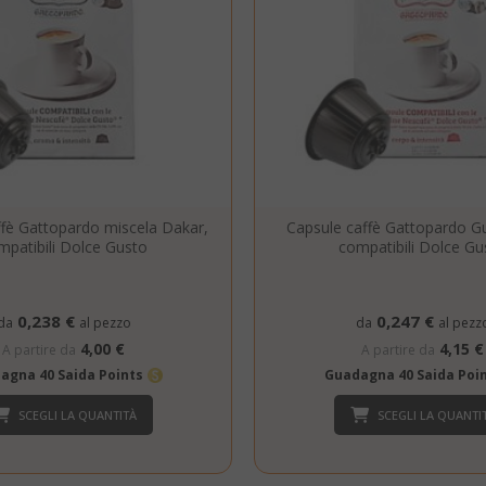
.www.saidagustoespresso.com
59 mi
58 se
5 me
Google LLC
www.google.com
setti
ffè Gattopardo miscela Dakar,
Capsule caffè Gattopardo Gu
mpatibili Dolce Gusto
compatibili Dolce Gu
essid
59 mi
Adobe Inc.
0,238 €
0,247 €
da
al pezzo
da
al pezz
www.saidagustoespresso.com
55 se
4,00 €
4,15 €
A partire da
A partire da
agna 40 Saida Points
Guadagna 40 Saida Poi
SCEGLI LA QUANTITÀ
SCEGLI LA QUANTI