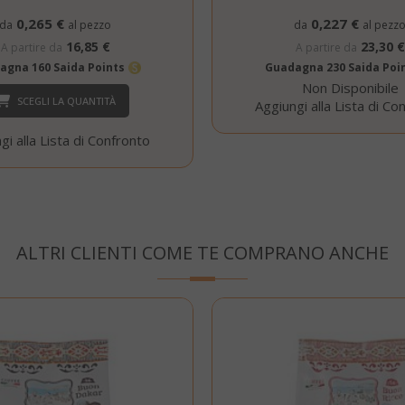
0,265 €
0,227 €
da
al pezzo
da
al pezz
16,85 €
23,30 €
A partire da
A partire da
agna 160 Saida Points
Guadagna 230 Saida Poi
Google Privacy Policy
Non Disponibile
SCEGLI LA QUANTITÀ
Aggiungi alla Lista di Co
Consent
4
gi alla Lista di Confronto
CookieScript
www.saidagustoespresso.com
setti
2 gi
ALTRI CLIENTI COME TE COMPRANO ANCHE