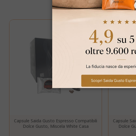
necessar
MOSTRA DET
I cookie strettam
dell'utente e la 
strettamente nec
NOME
SID
Capsule Saida Gusto Espresso Compatibili
Capsule Sai
Dolce Gusto, Miscela White Casa
Dolce Gu