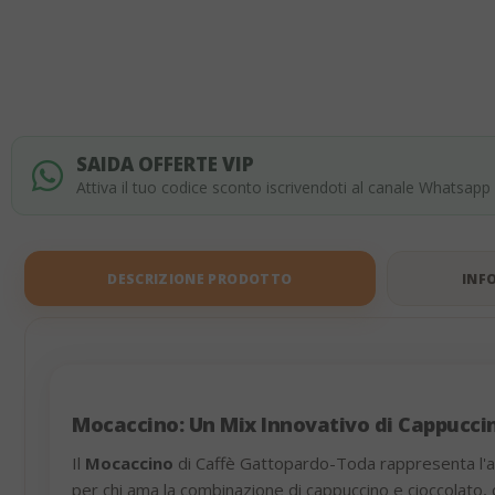
of
the
images
gallery
SAIDA OFFERTE VIP
Attiva il tuo codice sconto iscrivendoti al canale Whatsapp
DESCRIZIONE PRODOTTO
INF
Mocaccino: Un Mix Innovativo di Cappuccin
Il
Mocaccino
di Caffè Gattopardo-Toda rappresenta l'ap
per chi ama la combinazione di cappuccino e cioccolato, 