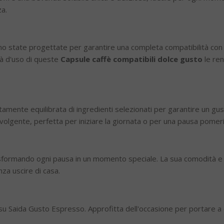
za.
o state progettate per garantire una completa compatibilità con
tà d'uso di queste
Capsule caffè compatibili dolce gusto
le ren
amente equilibrata di ingredienti selezionati per garantire un gus
olgente, perfetta per iniziare la giornata o per una pausa pomeri
asformando ogni pausa in un momento speciale. La sua comodità e 
za uscire di casa.
e su Saida Gusto Espresso. Approfitta dell'occasione per portare a 