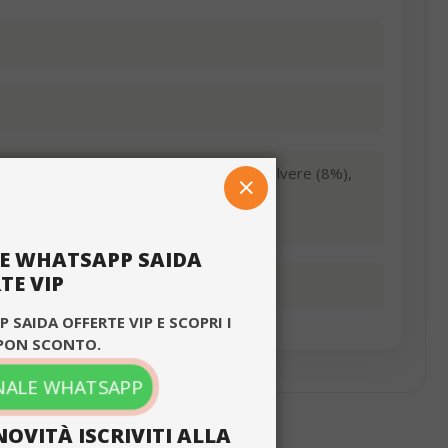
affe istantaneo (6,5%), cacao magro in polvere (8%),
CHIUDI
ante (E471, E472e) e addensante (E415).
LE WHATSAPP SAIDA
TE VIP
×
 SAIDA OFFERTE VIP E SCOPRI I
PON SCONTO.
ilizzando il nostro
ITALIAN
 puoi rifiutarli in
ENGLISH
CANALE WHATSAPP
NOVITÀ ISCRIVITI ALLA
unzionalità