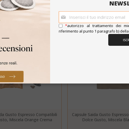
NEWSL
POTREBBE INTERESSARTI ANCHE...
i
*
autorizzo al trattamento dei mie
riferimento al punto 1 paragrafo b) dell
TAGLI
ACCE
ISCR
Strettamente necessari
Performance
Targeting
Funzionalità
ente necessari consentono le funzionalità principali del sito web com
gestione dell'account. Il sito web non può essere utilizzato correttame
essari.
PROVIDER / DOMINIO
SCAD
1 a
Google LLC
.google.com
da Gusto Espresso Compatibili
Capsule Saida Gusto Espresso
sto, Miscela Orange Crema
Dolce Gusto, Miscela Bl