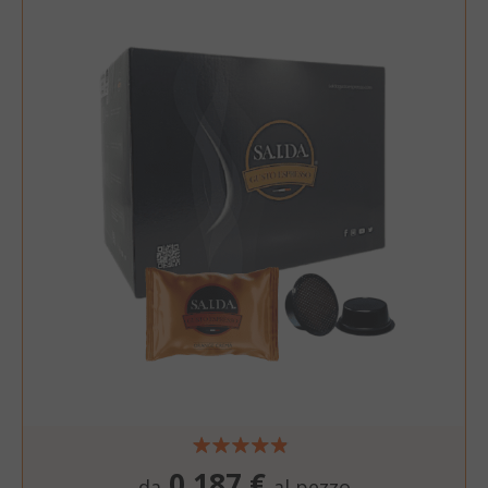
0,187 €
da
al pezzo