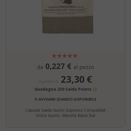
0,227 €
da
al pezzo
SADEVSESSID
.www.sai
23,30 €
A partire da
_GRECAPTCHA
Google LL
www.goo
Guadagna 230 Saida Points
AVVISAMI QUANDO DISPONIBILE
Capsule Saida Gusto Espresso Compatibili
Dolce Gusto, Miscela Black Bar