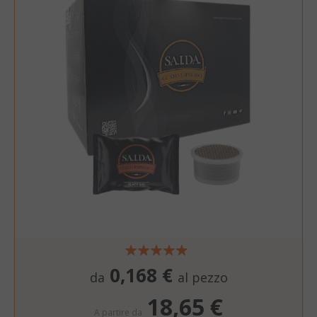
section_data_ids
Adobe Inc
www.sai
form_key
0,168 €
Adobe Inc
da
al pezzo
www.sai
18,65 €
A partire da