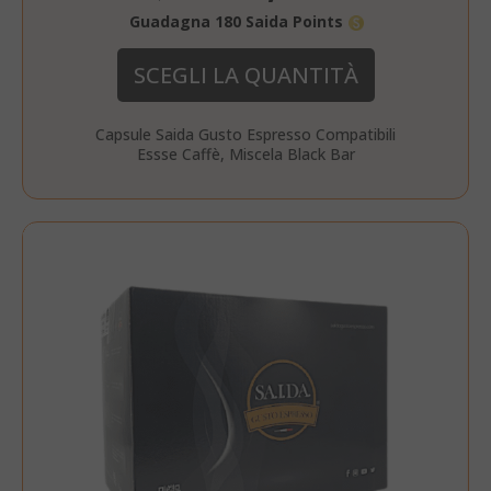
Guadagna 180 Saida Points
SCEGLI LA QUANTITÀ
Capsule Saida Gusto Espresso Compatibili
private_content_version
Adobe Inc
Essse Caffè, Miscela Black Bar
www.sai
recently_compared_product_previous
Adobe Inc
www.sai