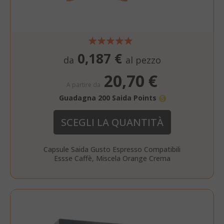
mage-cache-storage-section-
Adobe Inc
invalidation
www.sai
0,187 €
da
al pezzo
20,70 €
A partire da
Guadagna 200 Saida Points
SCEGLI LA QUANTITÀ
mage-messages
Adobe Inc
www.sai
Capsule Saida Gusto Espresso Compatibili
Essse Caffè, Miscela Orange Crema