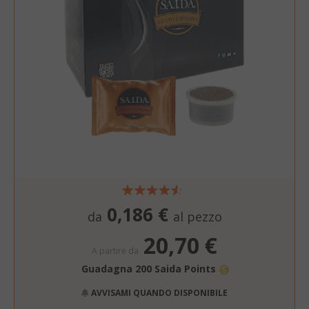
.www.saidagustoespres
_ga_HF45E1SR9H
.saidagustoespresso.com
m
Stripe
m.stripe.com
form_key
Adobe Inc.
.www.saidagustoespres
0,186 €
da
al pezzo
20,70 €
A partire da
Guadagna 200 Saida Points
AVVISAMI QUANDO DISPONIBILE