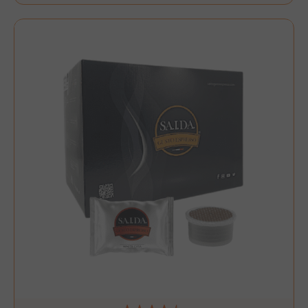
__stripe_mid
Stripe Inc.
.www.saidagustoespres
test_cookie
15 minuti
Google LLC
.doubleclick.net