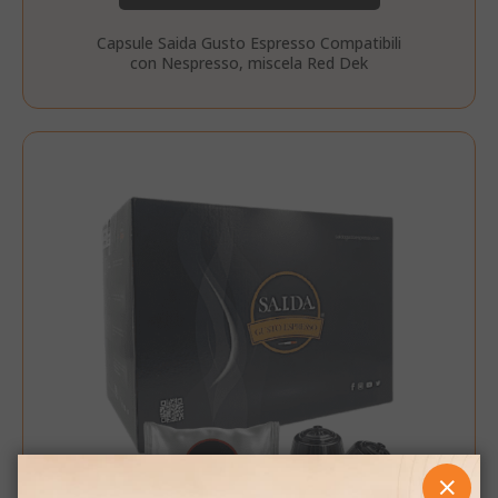
Capsule Saida Gusto Espresso Compatibili
con Nespresso, miscela Red Dek
CHIUD