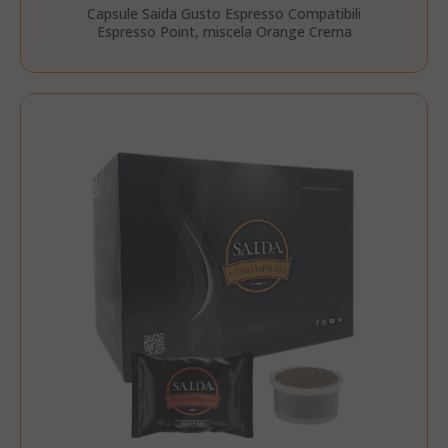
Capsule Saida Gusto Espresso Compatibili
Espresso Point, miscela Orange Crema
referrer_url
.twitch.tv
.www.saidagustoespresso.com