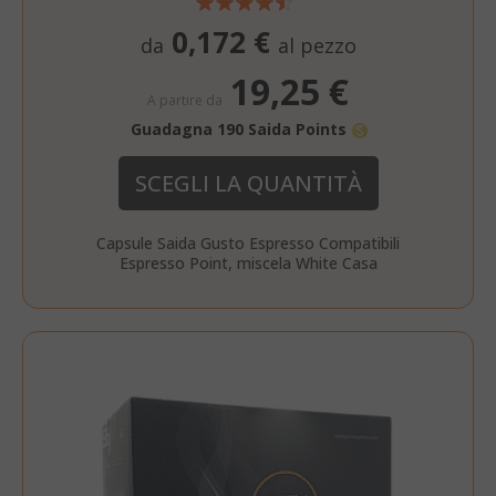
_fbp
2 mesi 4
Meta Platform Inc.
FPLC
.saidagustoespresso.co
.saidagustoespresso.com
settimane
0,172 €
da
al pezzo
19,25 €
A partire da
referrer_url
.twitch.tv
www.saidagustoespresso.com
Guadagna 190 Saida Points
SCEGLI LA QUANTITÀ
FPID
.saidagustoespresso.com
1 anno 1
mese
Capsule Saida Gusto Espresso Compatibili
Espresso Point, miscela White Casa
_ga_G390FMRRFL
_gcl_au
.saidagustoespresso.com
2 mesi 4
Google LLC
.saidagustoespresso.com
settimane
__stripe_sid
Stripe Inc.