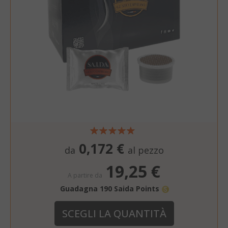
recently_viewed_product_previous
Adobe Inc
www.sai
X-Magento-Vary
Adobe Inc
www.sai
0,172 €
da
al pezzo
19,25 €
A partire da
Guadagna 190 Saida Points
SCEGLI LA QUANTITÀ