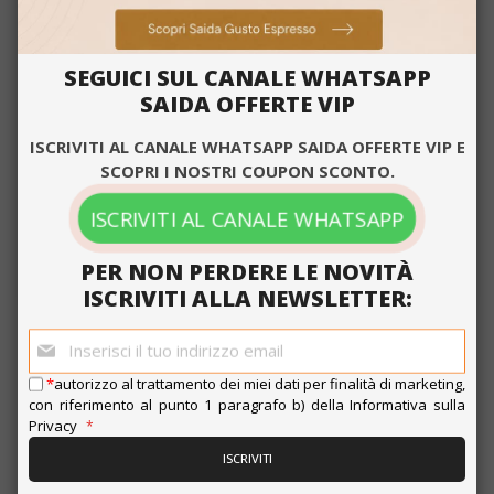
Strettamente
Performance
necessari
SEGUICI SUL CANALE WHATSAPP
SAIDA OFFERTE VIP
Targeting
Funzionalità
ISCRIVITI AL CANALE WHATSAPP SAIDA OFFERTE VIP E
SCOPRI I NOSTRI COUPON SCONTO.
ISCRIVITI AL CANALE WHATSAPP
ACCETTA TUTTO
PER NON PERDERE LE NOVITÀ
MOSTRA DETTAGLI
ISCRIVITI ALLA NEWSLETTER:
Iscriviti
alla
Strettamente necessari
Performance
nostra
*
autorizzo al trattamento dei miei dati per finalità di marketing,
newsletter:
Targeting
Funzionalità
con riferimento al punto 1 paragrafo b) della
Informativa sulla
Privacy
0,265 €
da
al pezzo
I cookie strettamente necessari
ISCRIVITI
consentono le funzionalità principali del
16,85 €
sito web come l'accesso dell'utente e la