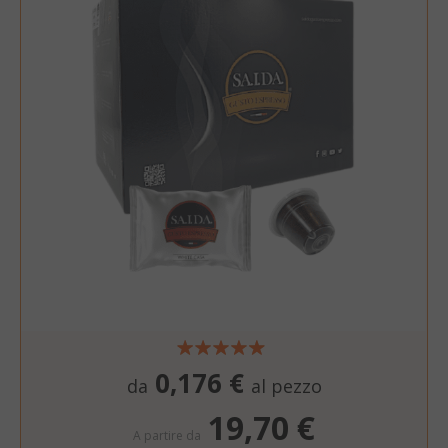
0,176 €
da
al pezzo
19,70 €
A partire da