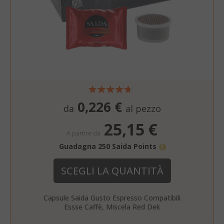
recently_viewed_product
Adobe Inc
www.sai
0,226 €
da
al pezzo
25,15 €
A partire da
Guadagna 250 Saida Points
NOME
PROVIDER / DOMINIO
wp_ga4_customerGroup
.www.boutiquedescorset
NOME
PROVIDER / DOMINIO
SCEGLI LA QUANTITÀ
.www.saidagustoespres
_ga
Google LLC
NOME
PROVIDER / DOMINIO
SCADENZ
.saidagustoespresso.com
Capsule Saida Gusto Espresso Compatibili
IDE
1 anno
Google LLC
Essse Caffè, Miscela Red Dek
.doubleclick.net