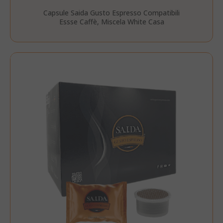
Capsule Saida Gusto Espresso Compatibili
Essse Caffè, Miscela White Casa
product_data_storage
Adobe Inc
www.sai
FPGSID
.saidagu
saida-popup
.www.sai