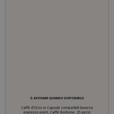
FPGSID
.saidagu
saida-popup
.www.sai
mage-cache-storage-section-
Adobe Inc
AVVISAMI QUANDO DISPONIBILE
invalidation
www.sai
Caffè d'Orzo in Capsule compatibili lavazza
espresso point, Caffè Borbone, 25 pezzi