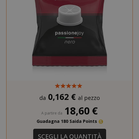
www.sai
recently_compared_product_previous
Adobe Inc
www.sai
0,162 €
da
al pezzo
18,60 €
A partire da
recently_viewed_product
Adobe Inc
www.sai
Guadagna 180 Saida Points
SCEGLI LA QUANTITÀ