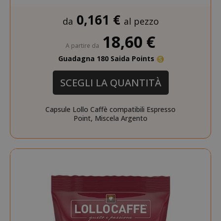
Adobe Inc
www.sai
0,161 €
da
al pezzo
18,60 €
A partire da
Guadagna 180 Saida Points
SCEGLI LA QUANTITÀ
Capsule Lollo Caffè compatibili Espresso
Point, Miscela Argento
form_key
Adobe Inc
www.sai
private_content_version
Adobe Inc