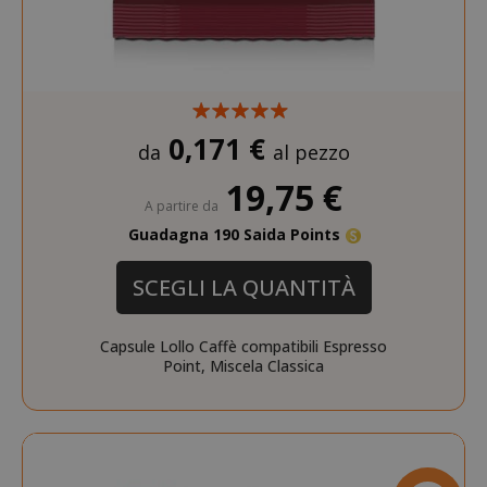
__stripe_mid
Stripe Inc.
.www.saidagustoespres
test_cookie
15 minuti
Google LLC
0,171 €
.doubleclick.net
da
al pezzo
19,75 €
A partire da
Guadagna 190 Saida Points
SCEGLI LA QUANTITÀ
Capsule Lollo Caffè compatibili Espresso
_fbp
2 mesi 4
Meta Platform Inc.
FPLC
.saidagustoespresso.co
Point, Miscela Classica
.saidagustoespresso.com
settimane
referrer_url
.twitch.tv
www.saidagustoespresso.com