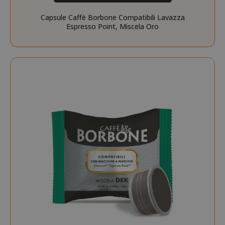
.google.
Capsule Caffè Borbone Compatibili Lavazza
Espresso Point, Miscela Oro
CookieScriptConsent
CookieScr
Google
www.sai
Privacy Policy