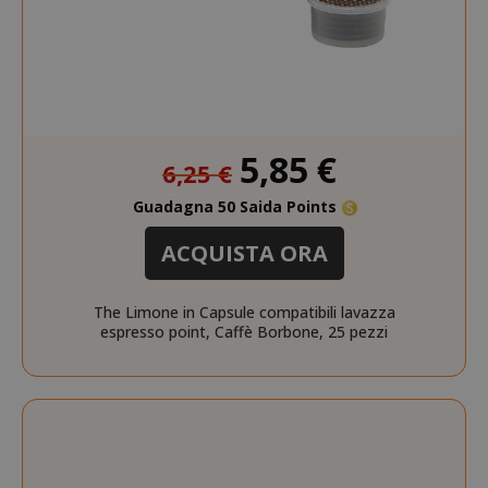
X-Magento-Vary
Adobe Inc
www.sai
Prezzo
5,85 €
6,25 €
speciale
Guadagna 50 Saida Points
ACQUISTA ORA
The Limone in Capsule compatibili lavazza
espresso point, Caffè Borbone, 25 pezzi
product_data_storage
Adobe Inc
www.sai