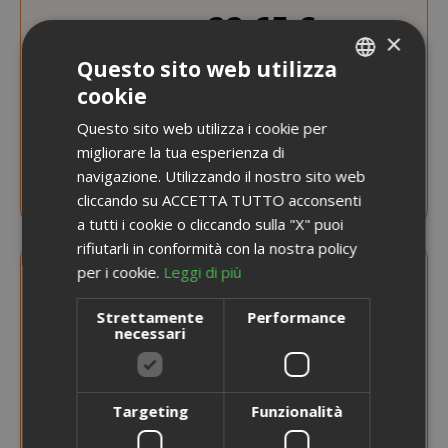
22,65 €
A partire da
×
Guadagna 220 Saida Points
Questo sito web utilizza
cookie
ITALIAN
SCEGLI LA QUANTITÀ
Questo sito web utilizza i cookie per
ENGLISH
migliorare la tua esperienza di
Capsule Caffè Borbone Compatibili Lavazza
navigazione. Utilizzando il nostro sito web
Espresso Point, Miscela Blu
cliccando su ACCETTA TUTTO acconsenti
a tutti i cookie o cliccando sulla "X" puoi
rifiutarli in conformità con la nostra policy
per i cookie.
Leggi di più
Strettamente
Performance
necessari
Targeting
Funzionalità