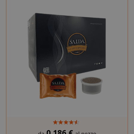
0,186 €
da
al pezzo