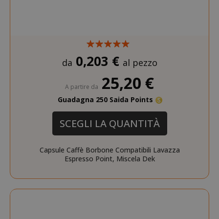
SADEVSESSID
.www.sai
0,203 €
da
al pezzo
_GRECAPTCHA
Google LL
25,20 €
www.goo
A partire da
Guadagna 250 Saida Points
SCEGLI LA QUANTITÀ
Capsule Caffè Borbone Compatibili Lavazza
Espresso Point, Miscela Dek
mage-cache-sessid
Adobe Inc
www.sai